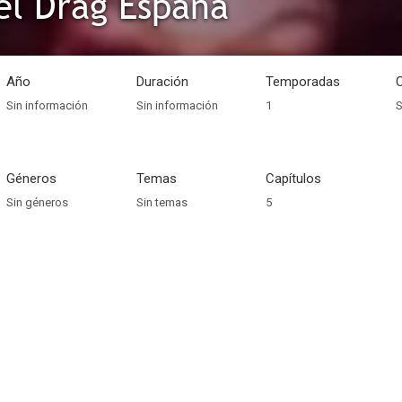
el Drag España
Año
Duración
Temporadas
Sin información
Sin información
1
S
Géneros
Temas
Capítulos
Sin géneros
Sin temas
5