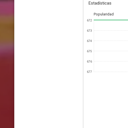
Estadísticas
Popularidad
672
673
674
675
676
677