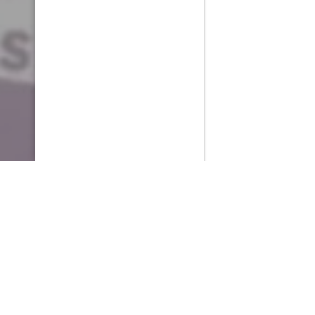
PlayMax
2026
Series populares
La Casa del Dragón
Silo
Ted Lasso
Stuart no consigue salvar el universo
Operaciones especiales: Lioness