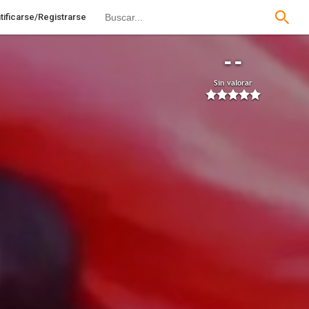
tificarse/Registrarse
--
Sin valorar