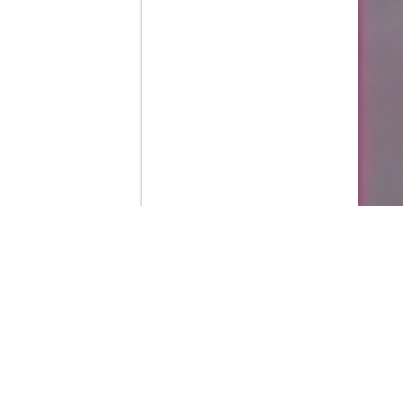
Contenido que expirara en VOD
Amazon Prime Video
Netflix
Filmin
Movistar+
Movistar+ Fibra