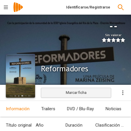
Identificarse/Registrarse
--
Sin valorar
Reformadores
Marcar ficha
Estrenada
Información
Trailers
DVD / Blu-Ray
Noticias
Título original
Año
Duración
Clasificación por edades