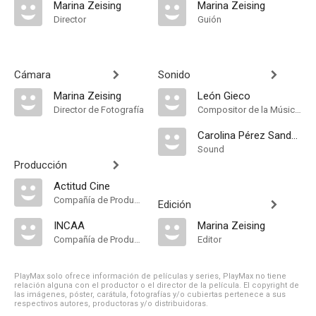
Marina Zeising
Marina Zeising
Director
Guión
Cámara
Sonido
Marina Zeising
León Gieco
Director de Fotografía
Compositor de la Música Original, Música
Carolina Pérez Sandoval
Sound
Producción
Actitud Cine
Compañía de Produccion
Edición
INCAA
Marina Zeising
Compañía de Produccion
Editor
PlayMax solo ofrece información de películas y series, PlayMax no tiene
relación alguna con el productor o el director de la película. El copyright de
las imágenes, póster, carátula, fotografías y/o cubiertas pertenece a sus
respectivos autores, productoras y/o distribuidoras.