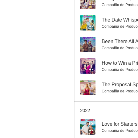
Compañía de Produc
Love on the Road
--
The Date Whisp
5.7
Compañía de Produc
--
Been There All 
Compañía de Produc
--
How to Win a Pr
Compañía de Produc
--
The Proposal Sp
Una madre robada
Compañía de Produc
5.5
2022
10
Love for Starters
Compañía de Produc