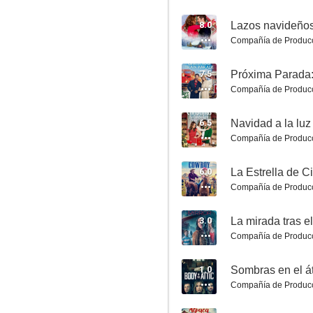
8.0
Lazos navideño
Compañía de Produc
7.5
Próxima Parada
Compañía de Produc
6.5
Navidad a la luz
Una familia por Navidad
Compañía de Produc
6.3
6.0
La Estrella de C
Compañía de Produc
3.0
La mirada tras e
Compañía de Produc
1.0
Sombras en el á
Compañía de Produc
Un error del pasado