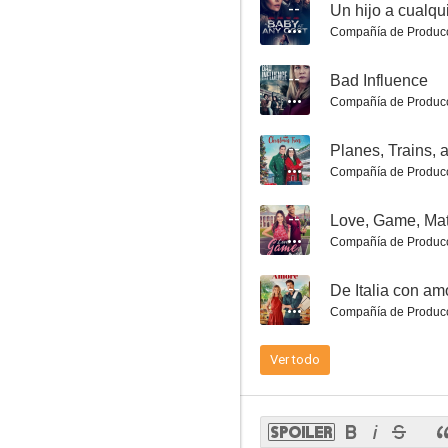
--
Un hijo a cualqu
Compañía de Produc
--
Bad Influence
Compañía de Produc
Unidas por la venganza
--
Compañía de Produc
5.0
--
Love, Game, Ma
Compañía de Produc
--
De Italia con am
Compañía de Produc
Ver todo
Una pequeña mentira
5.0