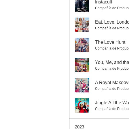
--
Instacult
Compañía de Produc
--
Eat, Love, Lond
Compañía de Produc
--
The Love Hunt
La mujer de otro
Compañía de Produc
6.8
--
You, Me, and tha
Compañía de Produc
--
A Royal Makeov
Compañía de Produc
--
Jingle All the W
Compañía de Produc
Sinceramente tuyo
6.5
2023