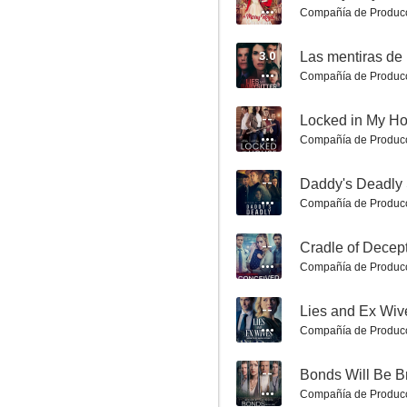
Compañía de Produc
3.0
Las mentiras de
Compañía de Produc
Siempre es Navidad
--
Locked in My H
7.5
Compañía de Produc
--
Daddy's Deadly 
Compañía de Produc
--
Cradle of Decep
Compañía de Produc
--
La buena hija
Compañía de Produc
7.0
--
Bonds Will Be B
Compañía de Produc