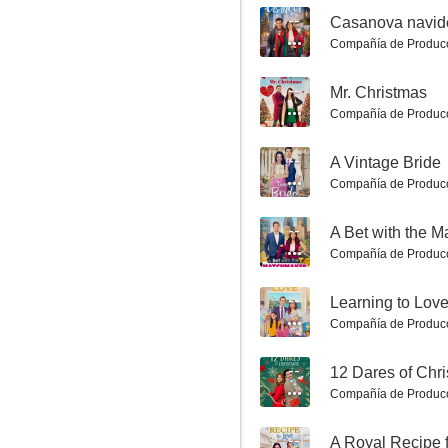
Muerte en familia
--
Casanova navid
Compañía de Produc
6.0
--
Mr. Christmas
Compañía de Produc
--
A Vintage Bride
Compañía de Produc
--
A Bet with the 
Compañía de Produc
Todo cambia en Navidad
5.8
--
Learning to Lov
Compañía de Produc
--
12 Dares of Chr
Compañía de Produc
--
A Royal Recipe 