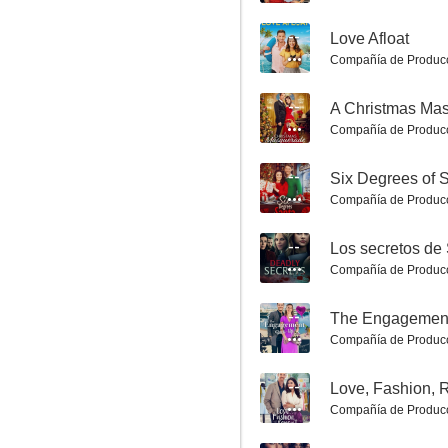
--
Love Afloat
Compañía de Produc
--
A Christmas Ma
Me muero por ser tú
Compañía de Produc
5.0
--
Six Degrees of 
Compañía de Produc
--
Los secretos d
Compañía de Produc
--
The Engagemen
Compañía de Produc
Animadora secreta
5.0
--
Love, Fashion, 
Compañía de Produc