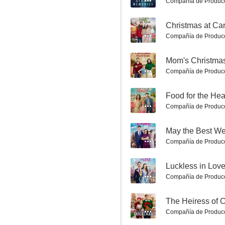
Compañía de Produc
6.0
--
Christmas at Ca
Compañía de Produc
--
Mom's Christmas
Compañía de Produc
--
Food for the Hea
Compañía de Produc
Asesinato en rojo
--
May the Best W
6.0
Compañía de Produc
--
Luckless in Lov
Compañía de Produc
--
The Heiress of 
Compañía de Produc