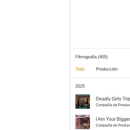
El verano de mi vida
8.0
Filmografía (405)
Todo
Producción
2025
Lazos navideños
8.0
--
Deadly Girls Tri
Compañía de Produc
--
I Am Your Bigge
Compañía de Produc