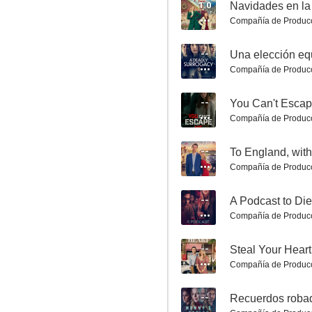
6.0
1.0
Navidades en la
Compañía de Produc
--
Una elección e
Compañía de Produc
--
You Can't Esca
Compañía de Produc
El vestido de compromiso
--
To England, wit
Compañía de Produc
6.0
--
A Podcast to Die
Compañía de Produc
--
Steal Your Heart
Compañía de Produc
--
Recuerdos roba
Amor para llevar