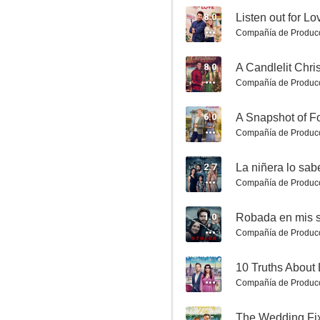
8.0
Listen out for Lo
Compañía de Produc
El secreto de las animadoras
8.0
A Candlelit Chri
5.5
Compañía de Produc
6.0
A Snapshot of F
Compañía de Produc
2.7
La niñera lo sab
Compañía de Produc
1.0
Robada en mis 
Unidas por una traición
Compañía de Produc
5.5
--
10 Truths About
Compañía de Produc
--
The Wedding Fi