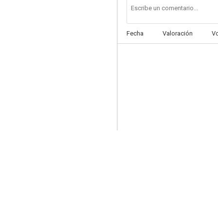
Fecha
Valoración
V
El secuestro de Angie
5.0
Hermanas hasta la muerte
5.0