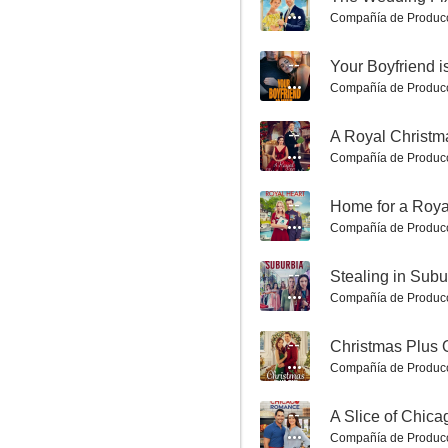
Compañía de Produc
--
Your Boyfriend i
Compañía de Produc
Tempestad ártica
5.3
--
A Royal Christm
Compañía de Produc
--
Home for a Roya
Compañía de Produc
--
Stealing in Subu
Compañía de Produc
Madres desesperadas
--
Christmas Plus
5.0
Compañía de Produc
--
A Slice of Chic
Compañía de Produc