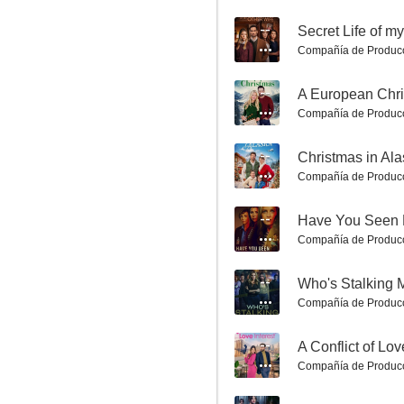
--
Secret Life of m
Compañía de Produc
--
A European Chr
Compañía de Produc
Love in Translation
7.0
--
Christmas in Al
Compañía de Produc
--
Have You Seen
Compañía de Produc
--
Who's Stalking 
Compañía de Produc
Unidas por un sueño
--
A Conflict of Lov
7.0
Compañía de Produc