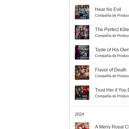
--
Hear No Evil
Compañía de Produc
Centennial of Love
--
The Perfect Kille
8.0
Compañía de Produc
--
Taste of His Ow
Compañía de Produc
--
Flavor of Death
Compañía de Produc
--
Trust Her if You
Love's Match
Compañía de Produc
7.8
2024
6.0
A Merry Royal C