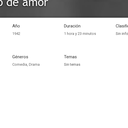
o de amor
Año
Duración
Clasif
1942
1 hora y 23 minutos
Sin inf
Géneros
Temas
Comedia
,
Drama
Sin temas