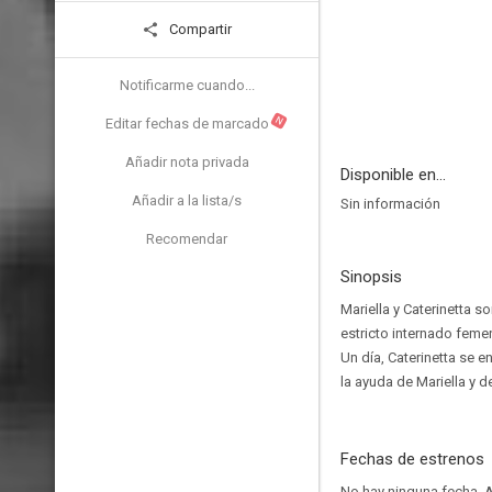
Compartir
Notificarme cuando...
N
Editar fechas de marcado
Añadir nota privada
Disponible en...
Añadir a la lista/s
Sin información
Recomendar
Sinopsis
Mariella y Caterinetta s
estricto internado feme
Un día, Caterinetta se e
la ayuda de Mariella y d
Fechas de estrenos
No hay ninguna fecha.
A