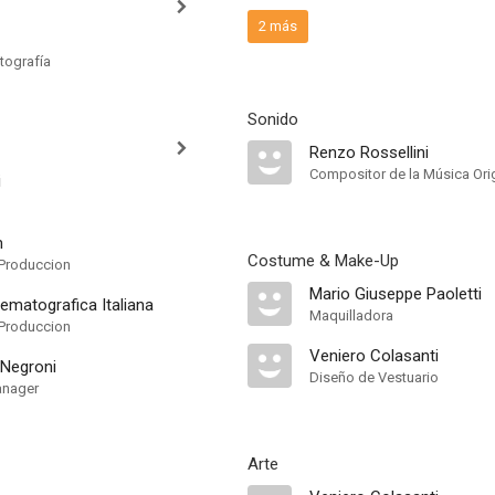
2 más
tografía
Sonido
Renzo Rossellini
Compositor de la Música Orig
i
m
Costume & Make-Up
Produccion
Mario Giuseppe Paoletti
nematografica Italiana
Maquilladora
Produccion
Veniero Colasanti
 Negroni
Diseño de Vestuario
anager
Arte