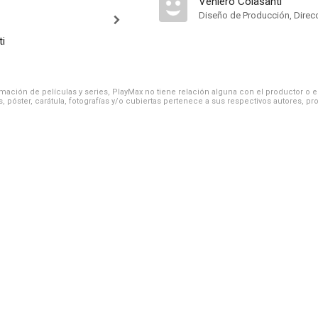
Veniero Colasanti
Diseño de Producción, Direcc
ti
ación de películas y series, PlayMax no tiene relación alguna con el productor o el d
, póster, carátula, fotografías y/o cubiertas pertenece a sus respectivos autores, pr