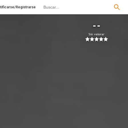
tificarse/Registrarse
--
Sin valorar