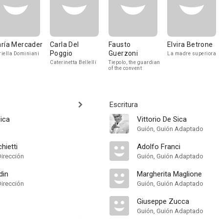
ría Mercader
Carla Del
Fausto
Elvira Betrone
Poggio
Guerzoni
iella Dominiani
La madre superiora
Caterinetta Bellelli
Tiepolo, the guardian
of the convent
Escritura
Sica
Vittorio De Sica
Guión, Guión Adaptado
hietti
Adolfo Franci
Dirección
Guión, Guión Adaptado
din
Margherita Maglione
Dirección
Guión, Guión Adaptado
Giuseppe Zucca
Guión, Guión Adaptado