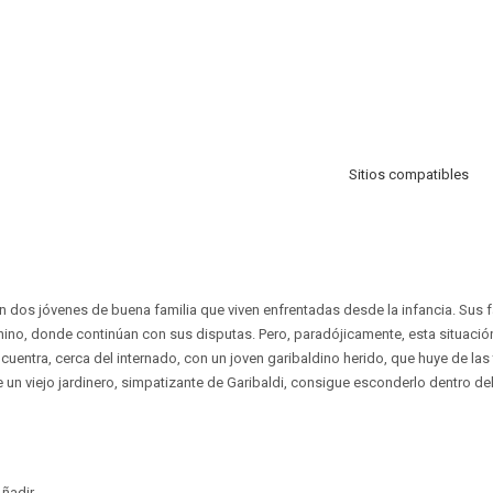
Sitios compatibles
on dos jóvenes de buena familia que viven enfrentadas desde la infancia. Sus f
nino, donde continúan con sus disputas. Pero, paradójicamente, esta situació
ncuentra, cerca del internado, con un joven garibaldino herido, que huye de la
e un viejo jardinero, simpatizante de Garibaldi, consigue esconderlo dentro de
ñadir