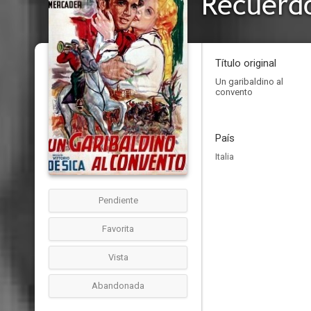
Recuerd
Título original
Un garibaldino al
convento
País
Italia
Pendiente
Favorita
Vista
Abandonada