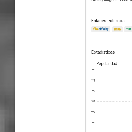
Enlaces externos
Estadísticas
Popularidad
???
???
???
???
???
???