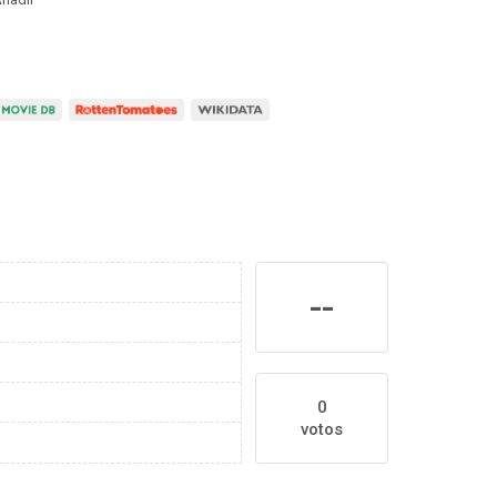
--
0
votos