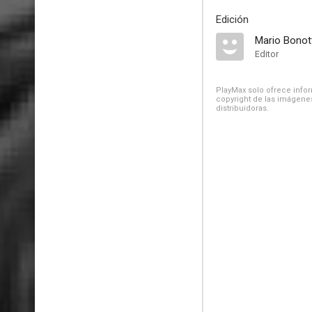
Edición
Mario Bonot
Editor
PlayMax solo ofrece inform
copyright de las imágenes
distribuidoras.