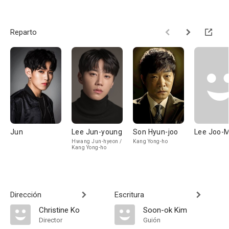
Reparto
Jun
Lee Jun-young
Son Hyun-joo
Lee Joo-
Hwang Jun-hyeon /
Kang Yong-ho
Kang Yong-ho
Dirección
Escritura
Christine Ko
Soon-ok Kim
Director
Guión