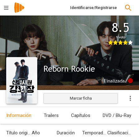
Identificarse/Registrarse
8.5
1 voto
Reborn Rookie
Finalizada
Marcar ficha
Información
Trailers
Capítulos
DVD / Blu-Ray
Título original
Año
Duración
Temporadas
Clasificación por edades