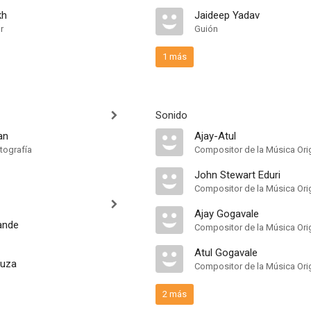
kh
Jaideep Yadav
r
Guión
1 más
Sonido
an
Ajay-Atul
tografía
Compositor de la Música Orig
John Stewart Eduri
Compositor de la Música Ori
Ajay Gogavale
ande
Compositor de la Música Orig
Atul Gogavale
ouza
Compositor de la Música Orig
2 más