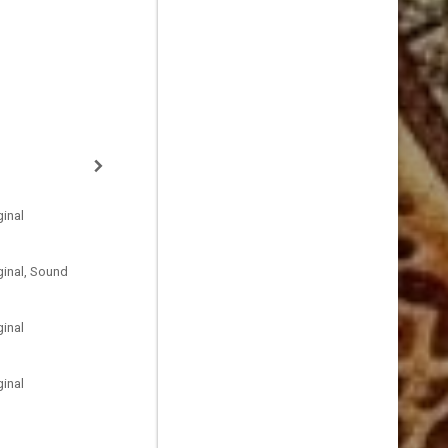
inal
ginal, Sound
inal
inal