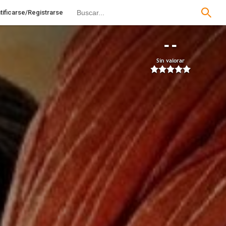
tificarse/Registrarse
--
Sin valorar