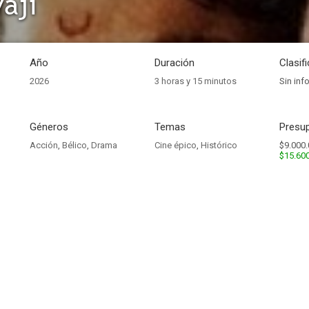
vaji
Año
Duración
Clasif
2026
3 horas y 15 minutos
Sin inf
Géneros
Temas
Presup
Acción
,
Bélico
,
Drama
Cine épico
,
Histórico
$9.000.
$15.60