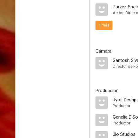
Parvez Shai
Action Directo
1 más
Cámara
Santosh Siv
Director de Fo
Producción
Jyoti Deshp
Productor
Genelia D'S
Productor
Jio Studios