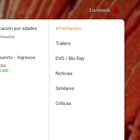
Estrenada
icación por edades
Información
ormación
Trailers
uesto - Ingresos
DVD / Blu-Ray
000 -
0.000
Noticias
Similares
Críticas