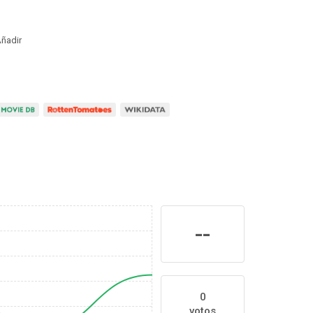
ñadir
--
0
votos