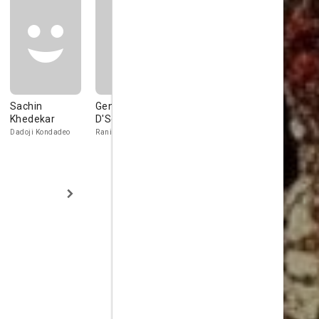
Sachin
Genelia
Bhagyashree
Vidya Bala
Khedekar
D'Souza
Patwardhan
Tajul Mukkhid
Haji Badi Sah
Dadoji Kondadeo
Rani Saibai