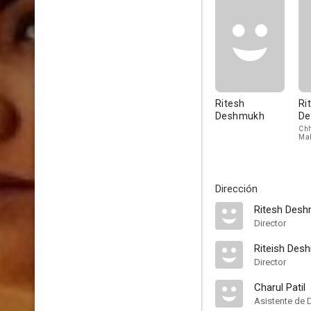
Ritesh
Ri
Deshmukh
De
Chh
Ma
Dirección
Ritesh Des
Director
Riteish Des
Director
Charul Patil
Asistente de 