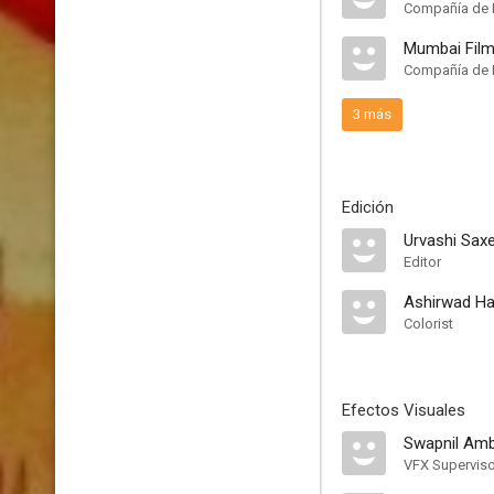
Compañía de 
Mumbai Fil
Compañía de 
3 más
Edición
Urvashi Sax
Editor
Ashirwad Ha
Colorist
Efectos Visuales
Swapnil Am
VFX Superviso