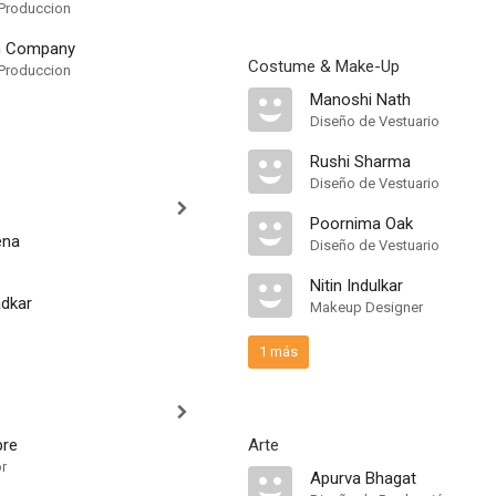
Produccion
m Company
Costume & Make-Up
Produccion
Manoshi Nath
Diseño de Vestuario
Rushi Sharma
Diseño de Vestuario
Poornima Oak
ena
Diseño de Vestuario
Nitin Indulkar
dkar
Makeup Designer
1 más
bre
Arte
r
Apurva Bhagat