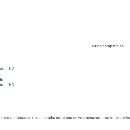
Sitios compatibles
ón:
HD
ds
ón:
HD
errero de fundar un reino maratha soberano se ve amenazado por los imperios