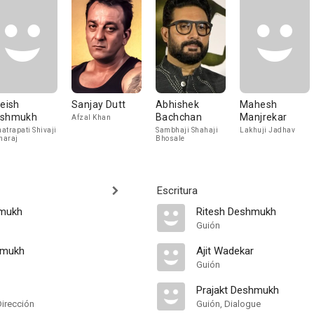
teish
Sanjay Dutt
Abhishek
Mahesh
shmukh
Bachchan
Manjrekar
Afzal Khan
atrapati Shivaji
Sambhaji Shahaji
Lakhuji Jadhav
haraj
Bhosale
Escritura
hmukh
Ritesh Deshmukh
Guión
hmukh
Ajit Wadekar
Guión
Prajakt Deshmukh
Dirección
Guión, Dialogue