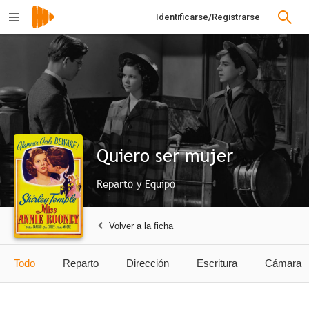
Identificarse/Registrarse
Quiero ser mujer
Reparto y Equipo
Volver a la ficha
Todo
Reparto
Dirección
Escritura
Cámara