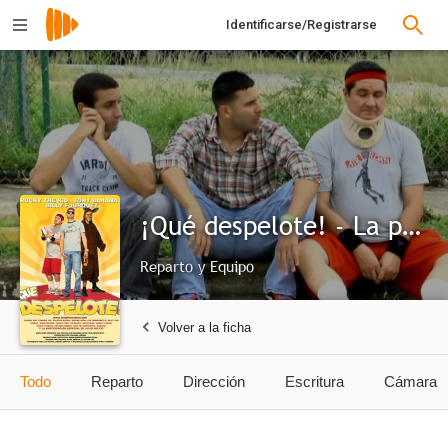
Identificarse/Registrarse
¡Qué despelote! - La película
Reparto y Equipo
Volver a la ficha
Todo
Reparto
Dirección
Escritura
Cámara