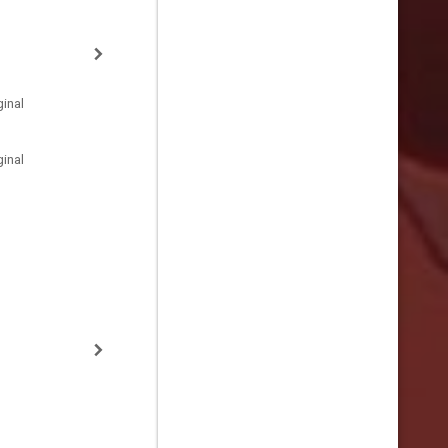
inal
inal