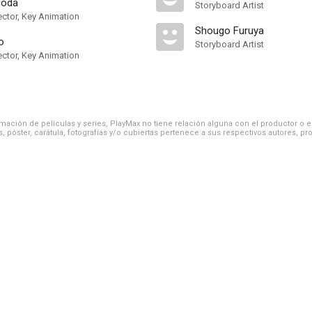
noda
Storyboard Artist
ector, Key Animation
Shougo Furuya
o
Storyboard Artist
ector, Key Animation
ación de películas y series, PlayMax no tiene relación alguna con el productor o el d
, póster, carátula, fotografías y/o cubiertas pertenece a sus respectivos autores, pr