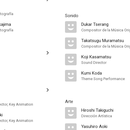
tografía
Sonido
kajima
Dukar Tserang
tografía
Compositor de la Música Orig
Takatsugu Muramatsu
Compositor de la Música Orig
Koji Kasamatsu
Sound Director
Kumi Koda
Theme Song Performance
Arte
ector, Key Animation
Hiroshi Takiguchi
ki
Dirección Artística
ector, Key Animation
Yasuhiro Aoki