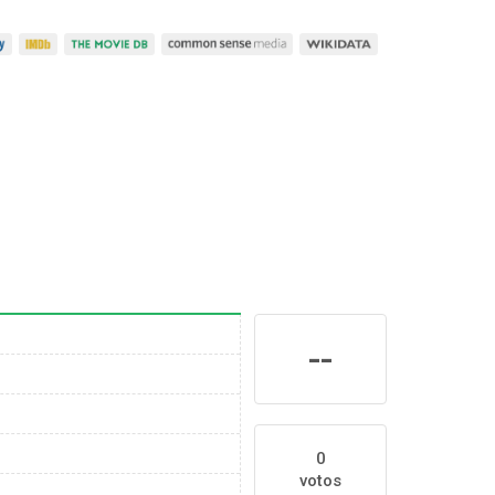
--
0
votos