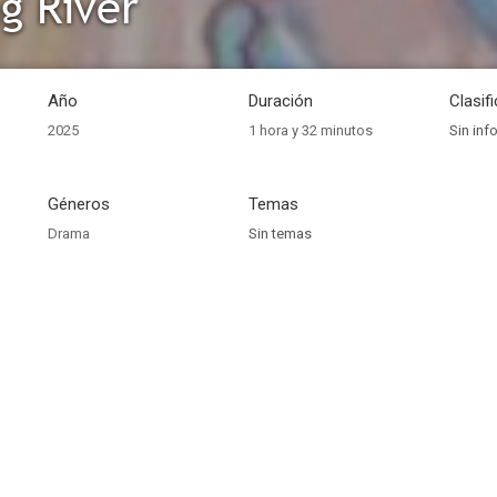
g River
Año
Duración
Clasif
2025
1 hora y 32 minutos
Sin inf
Géneros
Temas
Drama
Sin temas