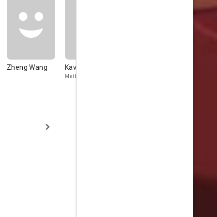
Zheng Wang
Kavka Shishido
Yuuichirou
Yao Anlian
Umehara
Maibei (voice)
Roberta (voice)