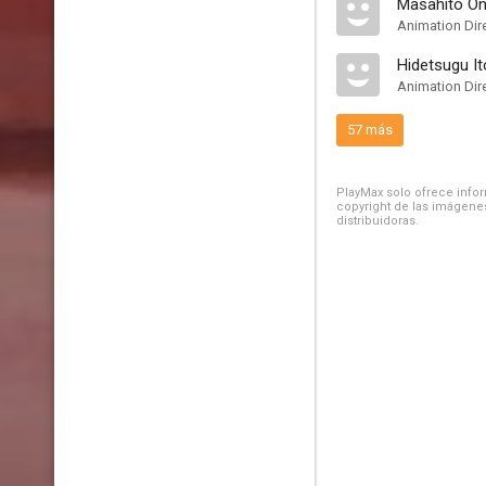
Masahito O
Animation Dir
Hidetsugu It
Animation Dir
57 más
PlayMax solo ofrece inform
copyright de las imágenes
distribuidoras.