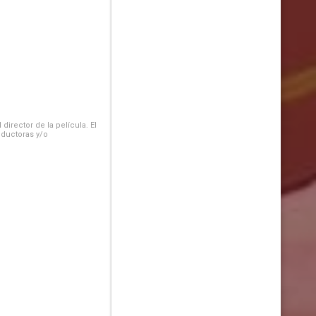
irector de la película. El
oductoras y/o