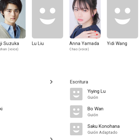
ji Suzuka
Lu Liu
Anna Yamada
Yidi Wang
phan (voice)
Chao (voice)
Escritura
Yiying Lu
Guión
ki
Bo Wan
Guión
Saku Konohana
Guión Adaptado