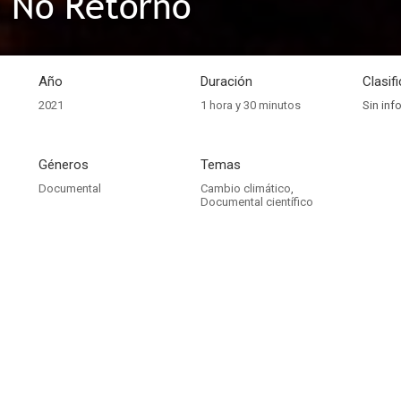
 No Retorno
Año
Duración
Clasif
2021
1 hora y 30 minutos
Sin inf
Géneros
Temas
Documental
Cambio climático
,
Documental científico