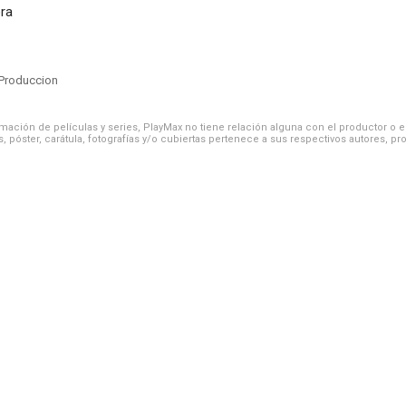
ora
Produccion
ación de películas y series, PlayMax no tiene relación alguna con el productor o el d
, póster, carátula, fotografías y/o cubiertas pertenece a sus respectivos autores, pr