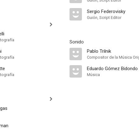
Guión, Script Editor
Sergio Federovisky
Guión, Script Editor
lli
tografía
Sonido
i
Pablo Trilnik
tografía
Compositor de la Música Orig
tte
Eduardo Gómez Bidondo
tografía
Música
ngas
fman