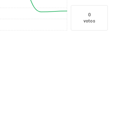
0
votos