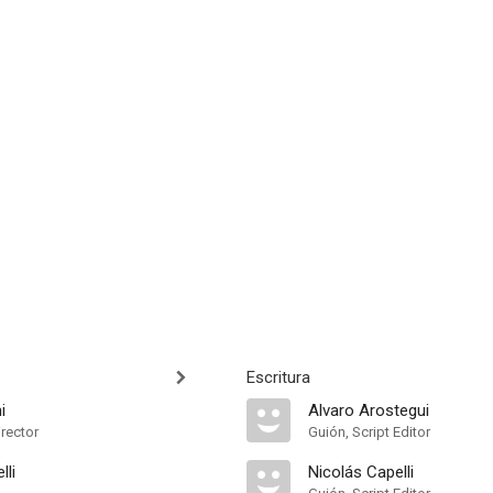
Escritura
i
Alvaro Arostegui
irector
Guión, Script Editor
lli
Nicolás Capelli