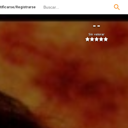
tificarse/Registrarse
--
Sin valorar