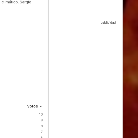
 climático. Sergio
Votos
10
9
8
7
6