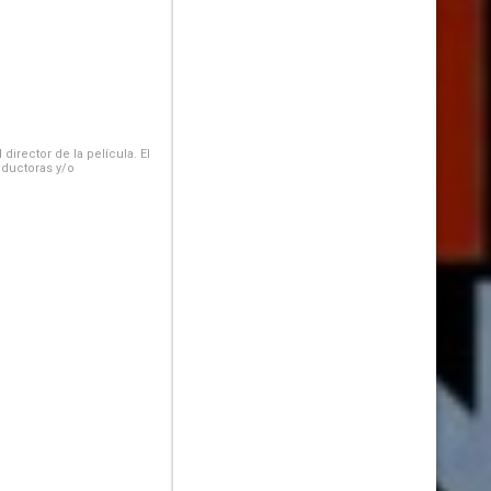
irector de la película. El
oductoras y/o