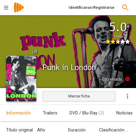
Identificarse/Registrarse
5.0
1 voto
Punk in London
Estrenada
Marcar ficha
Información
Trailers
DVD / Blu-Ray
(3)
Noticias
Título original
Año
Duración
Clasificación por edades