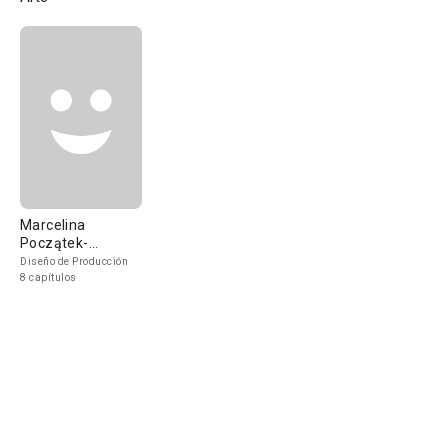
Marcelina
Początek-
Kunikowska
Diseño de Producción
8 capítulos