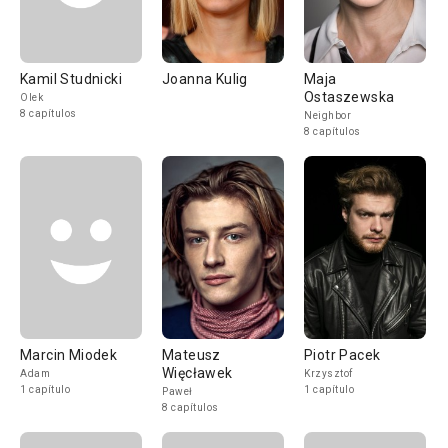
Kamil Studnicki
Joanna Kulig
Maja
Ostaszewska
Olek
8 capítulos
Neighbor
8 capítulos
Marcin Miodek
Mateusz
Piotr Pacek
Więcławek
Adam
Krzysztof
1 capítulo
1 capítulo
Paweł
8 capítulos