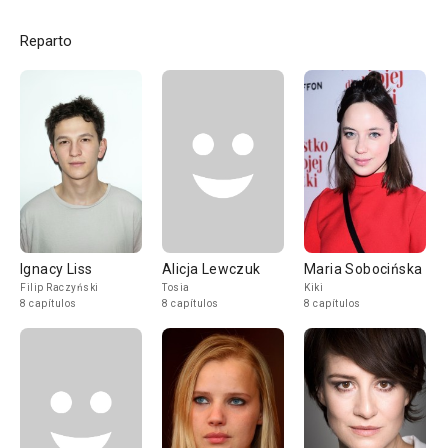
Reparto
Ignacy Liss
Alicja Lewczuk
Maria Sobocińska
Filip Raczyński
Tosia
Kiki
8 capítulos
8 capítulos
8 capítulos