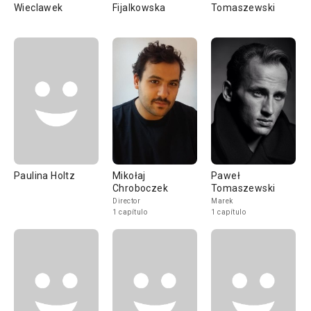
Wieclawek
Fijalkowska
Tomaszewski
Paulina Holtz
Mikołaj
Paweł
Chroboczek
Tomaszewski
Director
Marek
1 capítulo
1 capítulo