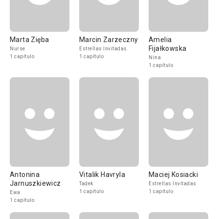
Marta Zięba
Marcin Zarzeczny
Amelia
Fijałkowska
Nurse
Estrellas Invitadas
1 capítulo
1 capítulo
Nina
1 capítulo
Antonina
Vitalik Havryla
Maciej Kosiacki
Jarnuszkiewicz
Tadek
Estrellas Invitadas
1 capítulo
1 capítulo
Ewa
1 capítulo