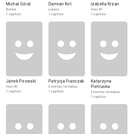
Michał Góral
Damian Kot
Izabella Krzan
Bartek
Łukasz
Host #1
1 capítulo
1 capítulo
1 capítulo
Janek Pirowski
Patrycja Franczak
Katarzyna
Pietruska
Host #2
Estrellas Invitadas
1 capítulo
1 capítulo
Estrellas Invitadas
1 capítulo