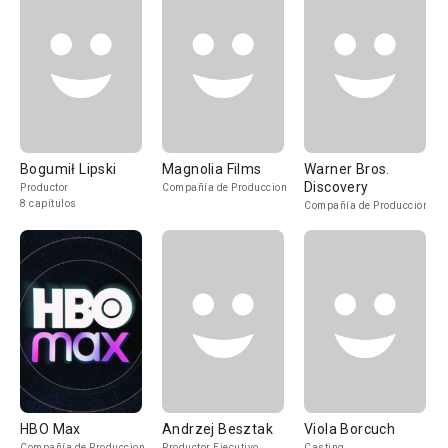
Bogumił Lipski
Magnolia Films
Warner Bros.
Discovery
Productor
Compañía de Produccion
8 capítulos
Compañía de Produccion
HBO Max
Andrzej Besztak
Viola Borcuch
Compañía de Produccion
Productor Ejecutivo
Casting