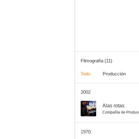
Toto de Arabia
--
Filmografía (11)
Todo
Producción
2002
La dama de Beirut
--
10
Alas rotas
Compañía de Produc
1970