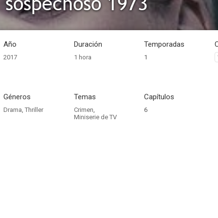
l sospechoso 1973
Año
Duración
Temporadas
2017
1 hora
1
Géneros
Temas
Capítulos
Drama
,
Thriller
Crimen
,
6
Miniserie de TV