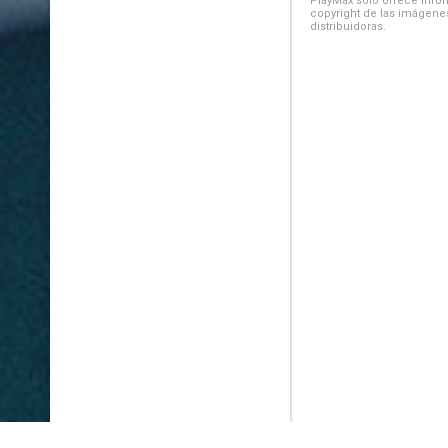
PlayMax solo ofrece inform
copyright de las imágenes
distribuidoras.