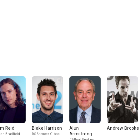
m Reid
Blake Harrison
Alun
Andrew Brooke
Armstrong
Len Bradfield
DS Spencer Gibbs
Clifford Bentley