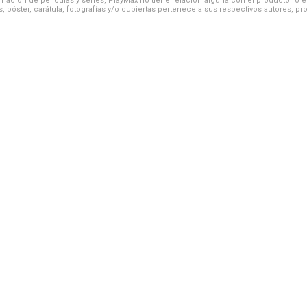
ación de películas y series, PlayMax no tiene relación alguna con el productor o el d
, póster, carátula, fotografías y/o cubiertas pertenece a sus respectivos autores, pr