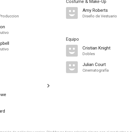
Costume & Make-Up
Amy Roberts
Produccion
Diseño de Vestuario
ton
cutivo
Equipo
pbell
Cristian Knight
cutivo
Dobles
Julian Court
Cinematografía
owe
ard