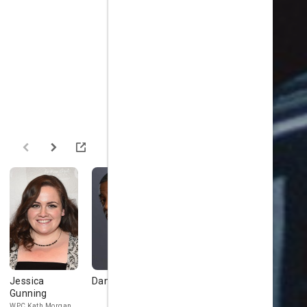
Jessica
Daniel Ezra
Joshua Hill
Jordan Lo
Gunning
DC Edwards
DS Paul Lawre
WPC Kath Morgan