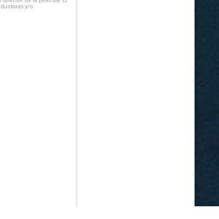
irector de la película. El
oductoras y/o