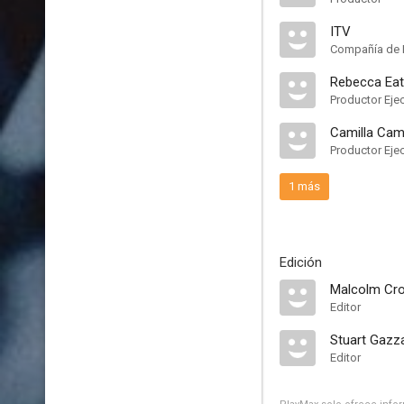
ITV
Compañía de 
Rebecca Ea
Productor Eje
Camilla Cam
Productor Eje
1 más
Edición
Malcolm Cr
Editor
Stuart Gazz
Editor