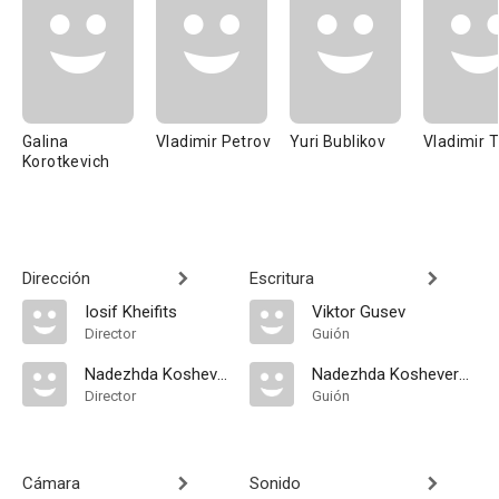
Galina
Vladimir Petrov
Yuri Bublikov
Vladimir T
Korotkevich
Dirección
Escritura
Iosif Kheifits
Viktor Gusev
Director
Guión
Nadezhda Kosheverova
Nadezhda Kosheverova
Director
Guión
Cámara
Sonido