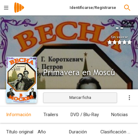
Identificarse/Registrarse
--
Sin valorar
Primavera en Moscú
Marcar ficha
Información
Trailers
DVD / Blu-Ray
Noticias
Título original
Año
Duración
Clasificación por edades