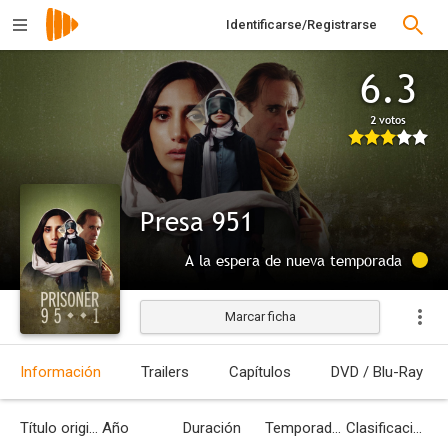
Identificarse/Registrarse
6.3
2 votos
Presa 951
A la espera de nueva temporada
Marcar ficha
Información
Trailers
Capítulos
DVD / Blu-Ray
Título original
Año
Duración
Temporadas
Clasificación por edades