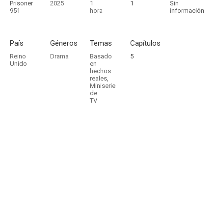
Prisoner
2025
1
1
Sin
951
hora
información
País
Géneros
Temas
Capítulos
Reino
Drama
Basado
5
Unido
en
hechos
reales
,
Miniserie
de
TV