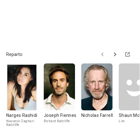
Reparto
Narges Rashidi
Joseph Fiennes
Nicholas Farrell
Shaun Mc
Nazanin Zaghari-
Richard Ratcliffe
Lim
Ratcliffe