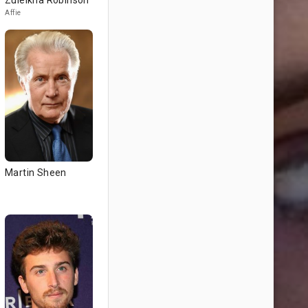
Zuleikha Robinson
Affie
Martin Sheen