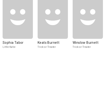
Sophia Tabor
Keats Burnett
Winslow Burnett
Little Katie
Trick-or-Treater
Trick-or-Treater