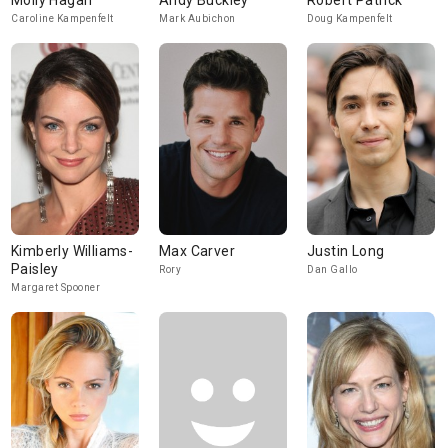
Molly Hagan
Andy Buckley
Robert Patrick
Caroline Kampenfelt
Mark Aubichon
Doug Kampenfelt
Kimberly Williams-
Max Carver
Justin Long
Paisley
Rory
Dan Gallo
Margaret Spooner