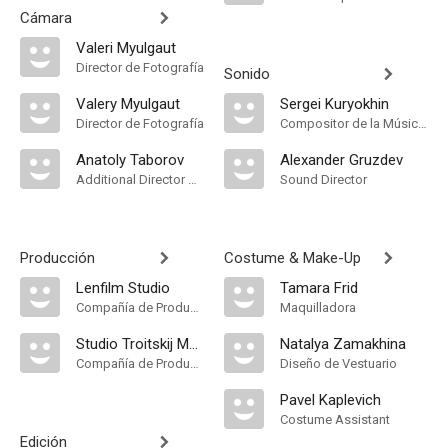
Cámara
Valeri Myulgaut
Director de Fotografía
Sonido
Valery Myulgaut
Sergei Kuryokhin
Director de Fotografía
Compositor de la Música Original, Música
Anatoly Taborov
Alexander Gruzdev
Additional Director of Photography
Sound Director
Producción
Costume & Make-Up
Lenfilm Studio
Tamara Frid
Compañía de Produccion
Maquilladora
Studio Troitskij Most
Natalya Zamakhina
Compañía de Produccion
Diseño de Vestuario
Pavel Kaplevich
Costume Assistant
Edición