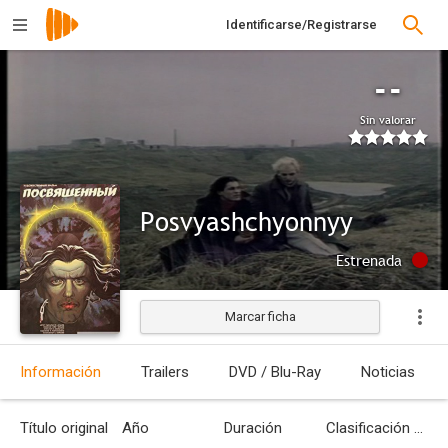
Identificarse/Registrarse
--
Sin valorar
Posvyashchyonnyy
Estrenada
Marcar ficha
Información
Trailers
DVD / Blu-Ray
Noticias
Título original
Año
Duración
Clasificación por edades