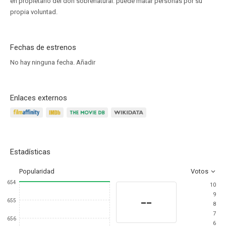
en propietario del don sobrenatural: puede matar personas por su
propia voluntad.
Fechas de estrenos
No hay ninguna fecha.
Añadir
Enlaces externos
Estadísticas
Popularidad
Votos
654
10
9
--
655
8
7
656
6