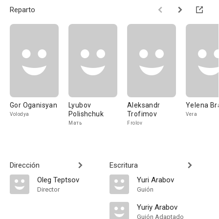
Reparto
Gor Oganisyan
Lyubov
Aleksandr
Yelena Br
Polishchuk
Trofimov
Volodya
Vera
Мать
Frolov
Dirección
Escritura
Oleg Teptsov
Yuri Arabov
Director
Guión
Yuriy Arabov
Guión Adaptado