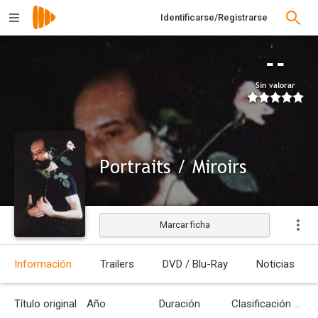
Identificarse/Registrarse
--
Sin valorar
Portraits / Miroirs
Marcar ficha
Información
Trailers
DVD / Blu-Ray
Noticias
Título original
Año
Duración
Clasificación por edades