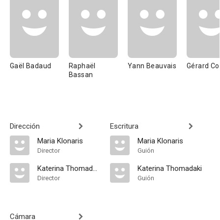
Gaël Badaud
Raphaël
Yann Beauvais
Gérard Co
Bassan
Dirección
Escritura
Maria Klonaris
Maria Klonaris
Director
Guión
Katerina Thomadaki
Katerina Thomadaki
Director
Guión
Cámara