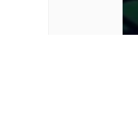
Contenido que expirara en VOD
Amazon Prime Video
Netflix
Filmin
Movistar+
Movistar+ Fibra