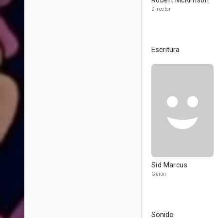
Robert McKimson
Director
Escritura
Sid Marcus
Guión
Sonido