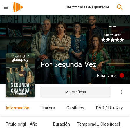
Identificarse/Registrarse
--
Sin valorar
Por Segunda Vez
Finalizada
Marcar ficha
Información
Trailers
Capítulos
DVD / Blu-Ray
Título original
Año
Duración
Temporadas
Clasificación por edades