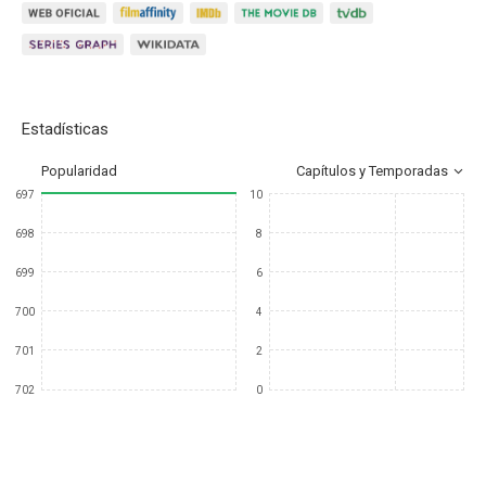
Estadísticas
Popularidad
Capítulos y Temporadas
697
10
698
8
699
6
700
4
701
2
702
0