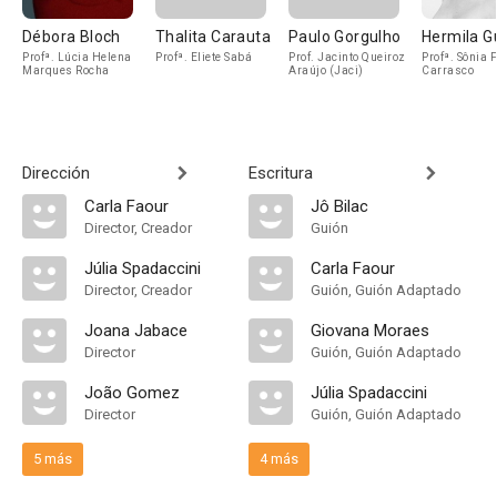
Débora Bloch
Thalita Carauta
Paulo Gorgulho
Hermila G
Profª. Lúcia Helena
Profª. Eliete Sabá
Prof. Jacinto Queiroz
Profª. Sônia 
Marques Rocha
Araújo (Jaci)
Carrasco
Dirección
Escritura
Carla Faour
Jô Bilac
Director, Creador
Guión
Júlia Spadaccini
Carla Faour
Director, Creador
Guión, Guión Adaptado
Joana Jabace
Giovana Moraes
Director
Guión, Guión Adaptado
João Gomez
Júlia Spadaccini
Director
Guión, Guión Adaptado
5 más
4 más