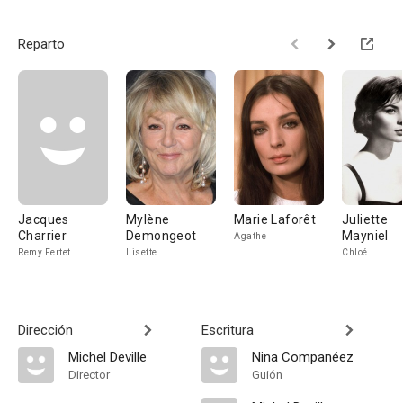
Reparto
Jacques
Mylène
Marie Laforêt
Juliette
Charrier
Demongeot
Mayniel
Agathe
Remy Fertet
Lisette
Chloé
Dirección
Escritura
Michel Deville
Nina Companéez
Director
Guión