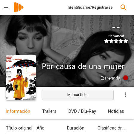
Identificarse/Registrarse
--
Sin valorar
Por causa de una mujer
Estrenada
Marcar ficha
Información
Trailers
DVD / Blu-Ray
Noticias
Título original
Año
Duración
Clasificación por edades