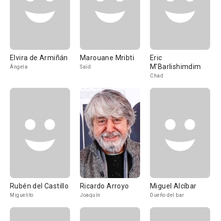
Elvira de Armiñán
Marouane Mribti
Eric
M'Barlishimdim
Ángela
Saïd
Chad
Rubén del Castillo
Ricardo Arroyo
Miguel Alcíbar
Miguelito
Joaquín
Dueño del bar