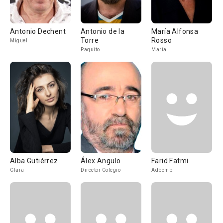
Antonio Dechent
Antonio de la
María Alfonsa
Torre
Rosso
Miguel
Paquito
María
Alba Gutiérrez
Álex Angulo
Farid Fatmi
Clara
Director Colegio
Adbembi