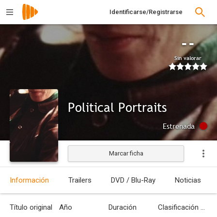
Identificarse/Registrarse
--
Sin valorar
Political Portraits
Estrenada
Marcar ficha
Información
Trailers
DVD / Blu-Ray
Noticias
Título original
Año
Duración
Clasificación por edades