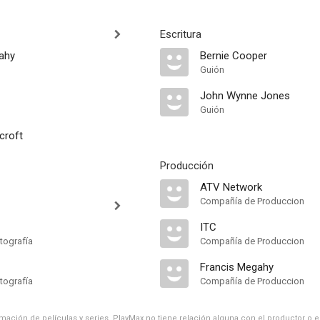
Escritura
ahy
Bernie Cooper
Guión
John Wynne Jones
Guión
croft
Producción
ATV Network
Compañía de Produccion
ITC
tografía
Compañía de Produccion
Francis Megahy
tografía
Compañía de Produccion
ación de películas y series, PlayMax no tiene relación alguna con el productor o el d