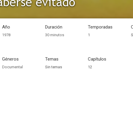
aberse evitado
Año
Duración
Temporadas
1978
30 minutos
1
S
Géneros
Temas
Capítulos
Documental
Sin temas
12