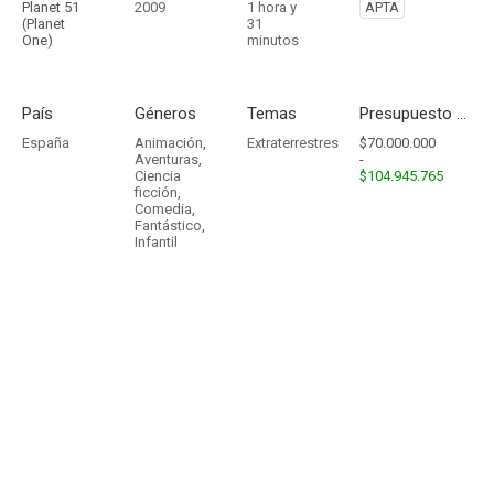
Planet 51
2009
1 hora y
APTA
(Planet
31
One)
minutos
País
Géneros
Temas
Presupuesto - Ingresos
España
Animación
,
Extraterrestres
$70.000.000
Aventuras
,
-
Ciencia
$104.945.765
ficción
,
Comedia
,
Fantástico
,
Infantil