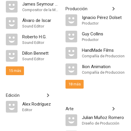
James Seymour Brett
Producción
Compositor de la Música Original
Ignacio Pérez Dolset
Álvaro de Iscar
Productor
Sound Editor
Guy Collins
Roberto H.G.
Productor
Sound Editor
HandMade Films
Dillon Bennett
Compañía de Produccion
Sound Editor
Ilion Animation
15 más
Compañía de Produccion
18 más
Edición
Alex Rodríguez
Arte
Editor
Julian Muñoz Romero
Diseño de Producción