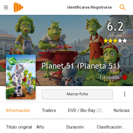
Identificarse/Registrarse
6.2
125 votos
Planet 51 (Planeta 51)
Estrenada
Marcar ficha
Información
Trailers
DVD / Blu-Ray
(2)
Noticias
Título original
Año
Duración
Clasificación por edades