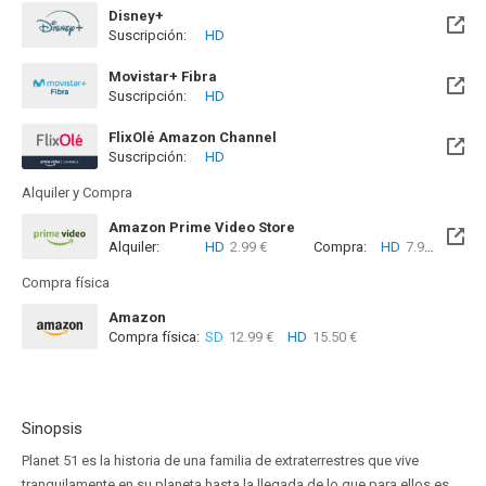
Disney+
Suscripción:
HD
Movistar+ Fibra
Suscripción:
HD
Disponible hasta el Vie, 01 Ene 2100 (Quedan 73 años)
FlixOlé Amazon Channel
Suscripción:
HD
Alquiler y Compra
Amazon Prime Video Store
Alquiler:
HD
2.99 €
Compra:
HD
7.99 €
Compra física
Amazon
Compra física:
SD
12.99 €
HD
15.50 €
Sinopsis
Planet 51 es la historia de una familia de extraterrestres que vive
tranquilamente en su planeta hasta la llegada de lo que para ellos es