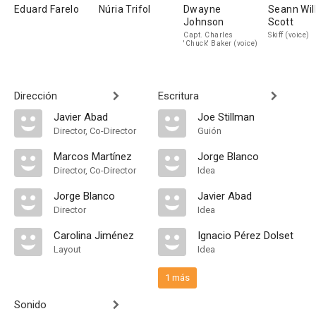
Eduard Farelo
Núria Trifol
Dwayne
Seann Wil
Johnson
Scott
Capt. Charles
Skiff (voice)
'Chuck' Baker (voice)
Dirección
Escritura
Javier Abad
Joe Stillman
Director, Co-Director
Guión
Marcos Martínez
Jorge Blanco
Director, Co-Director
Idea
Jorge Blanco
Javier Abad
Director
Idea
Carolina Jiménez
Ignacio Pérez Dolset
Layout
Idea
1 más
Sonido