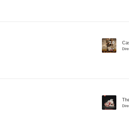
Enough Is Enough
Open House
Pill
2.0
Ca
Dire
--
Th
Dire