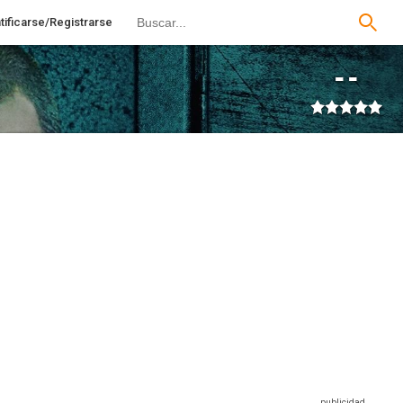
tificarse/Registrarse
--