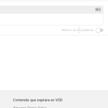
Mínimo de
50
palabras
Contenido que expirara en VOD