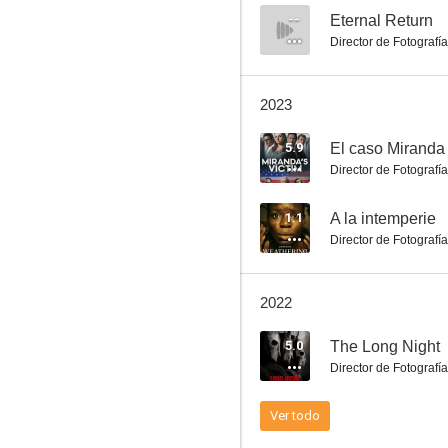
--
Eternal Return
Director de Fotografía
Such Good People
2023
5.9
El caso Miranda
Director de Fotografía
1.1
A la intemperie
Director de Fotografía
2022
5.0
The Long Night
Director de Fotografía
Ver todo