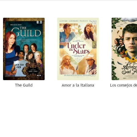
8.0
7.3
The Guild
Amor a la italiana
5.0
5.0