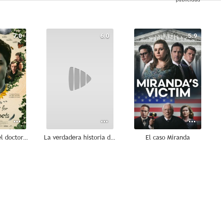
7.0
6.0
5.9
Los consejos del doctor Bird para poetas tristes
La verdadera historia de la Navidad
El caso Miranda
4.3
2.5
2.0