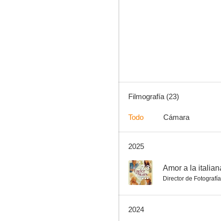
Escape Room
1.1
Filmografía (23)
Todo
Cámara
2025
A la intemperie
--
7.3
Amor a la italian
Director de Fotografía
2024