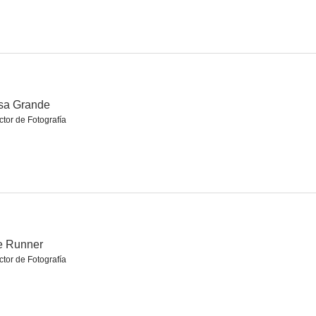
La verdadera historia de Halloween
sa Grande
ctor de Fotografía
e Runner
ctor de Fotografía