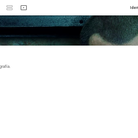
Iden
rafía.