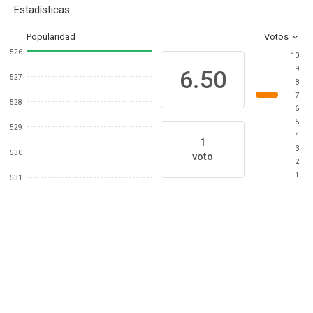
Estadísticas
Popularidad
Votos
526
10
9
6.50
527
8
7
528
6
5
529
4
1
3
530
voto
2
1
531