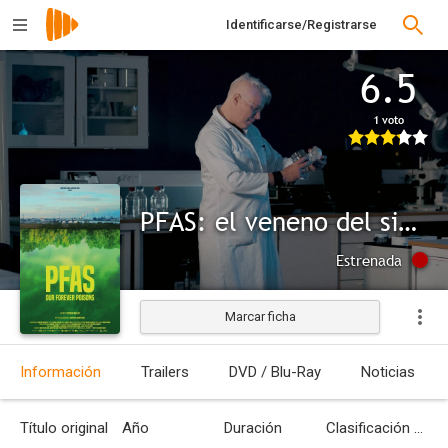
Identificarse/Registrarse
6.5
1 voto
PFAS: el veneno del siglo
Estrenada
Marcar ficha
Información
Trailers
DVD / Blu-Ray
Noticias
Título original
Año
Duración
Clasificación por edades