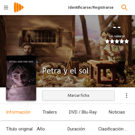
Identificarse/Registrarse
--
Sin valorar
Petra y el sol
Marcar ficha
Estrenada
Información
Trailers
DVD / Blu-Ray
Noticias
Título original
Año
Duración
Clasificación por edades