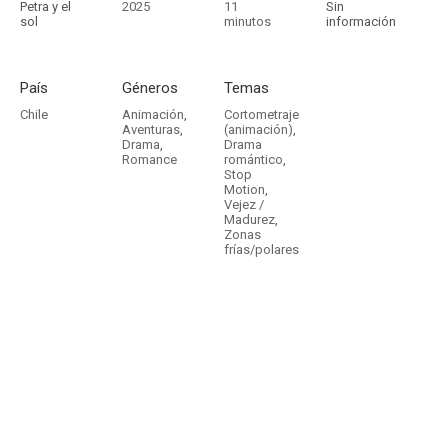
Petra y el
2025
11
Sin
sol
minutos
información
País
Géneros
Temas
Chile
Animación
,
Cortometraje
Aventuras
,
(animación)
,
Drama
,
Drama
Romance
romántico
,
Stop
Motion
,
Vejez /
Madurez
,
Zonas
frías/polares