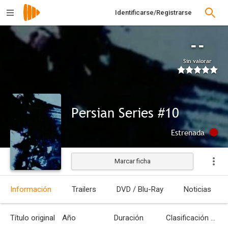
Identificarse/Registrarse
--
Sin valorar
Persian Series #10
Estrenada
Marcar ficha
Información
Trailers
DVD / Blu-Ray
Noticias
Título original
Año
Duración
Clasificación por edades