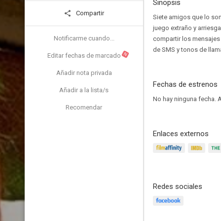
Sinopsis
Compartir
Siete amigos que lo son
juego extraño y arriesg
Notificarme cuando...
compartir los mensajes 
de SMS y tonos de llam
N
Editar fechas de marcado
Añadir nota privada
Fechas de estrenos
Añadir a la lista/s
No hay ninguna fecha.
A
Recomendar
Enlaces externos
Redes sociales