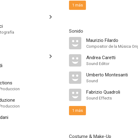
1 más
ci
Sonido
tografía
Maurizio Filardo
Compositor de la Música Orig
Andrea Caretti
Sound Editor
di
Umberto Montesanti
Sound
ctions
Produccion
Fabrizio Quadroli
Sound Effects
duzione
Produccion
1 más
dani
Costume & Make-Up