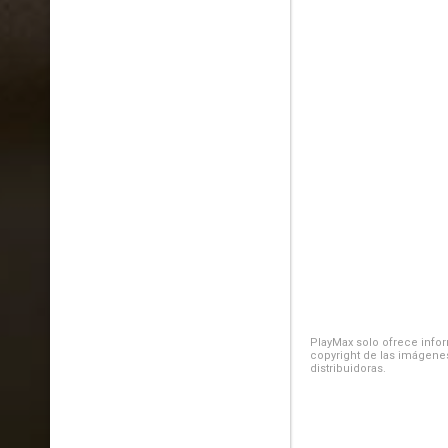
PlayMax solo ofrece inform
copyright de las imágenes
distribuidoras.