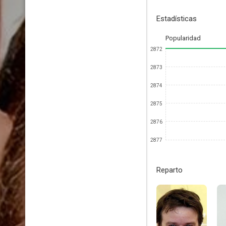
Estadísticas
Popularidad
2872
2873
2874
2875
2876
2877
Reparto