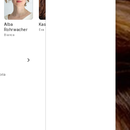
Alba
Kasia Smutniak
Benedetta
Elisabetta
Rohrwacher
Porcaroli
Palo
Eva
Bianca
Sofia
Nonna
oria