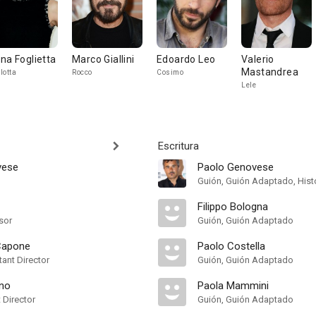
na Foglietta
Marco Giallini
Edoardo Leo
Valerio
Mastandrea
lotta
Rocco
Cosimo
Lele
Escritura
vese
Paolo Genovese
Guión, Guión Adaptado, Hist
Filippo Bologna
sor
Guión, Guión Adaptado
Capone
Paolo Costella
ant Director
Guión, Guión Adaptado
ano
Paola Mammini
t Director
Guión, Guión Adaptado