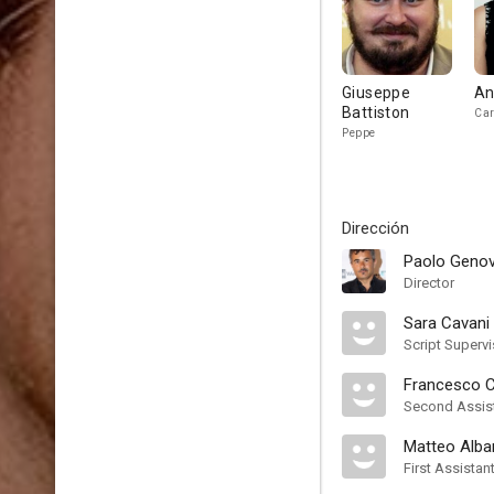
Giuseppe
An
Battiston
Car
Peppe
Dirección
Paolo Geno
Director
Sara Cavani
Script Supervi
Francesco 
Second Assist
Matteo Alb
First Assistan