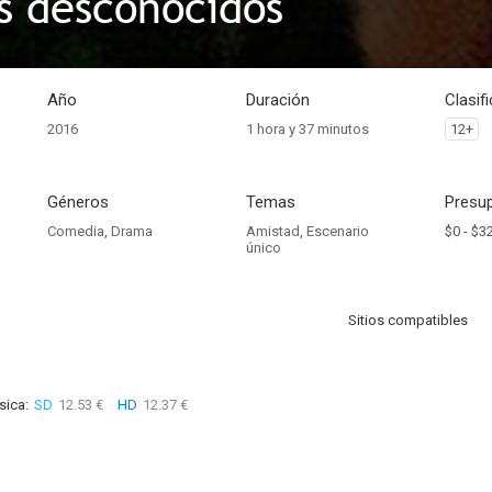
s desconocidos
Año
Duración
Clasif
2016
1 hora y 37 minutos
12+
Géneros
Temas
Presup
Comedia
,
Drama
Amistad
,
Escenario
$0 -
$32
único
Sitios compatibles
sica:
SD
12.53 €
HD
12.37 €