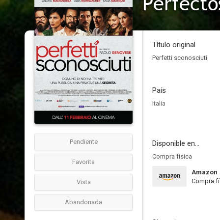
Perfecto
Título original
Perfetti sconosciuti
País
Italia
Pendiente
Disponible en...
Compra física
Favorita
Amazon
Compra fí
Vista
Abandonada