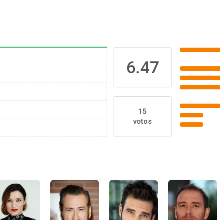
6.47
15
votos