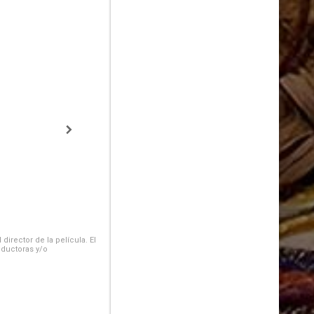
irector de la película. El
oductoras y/o