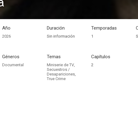
a
Año
Duración
Temporadas
2026
Sin información
1
S
Géneros
Temas
Capítulos
Documental
Miniserie de TV
,
2
Secuestros /
Desapariciones
,
True Crime