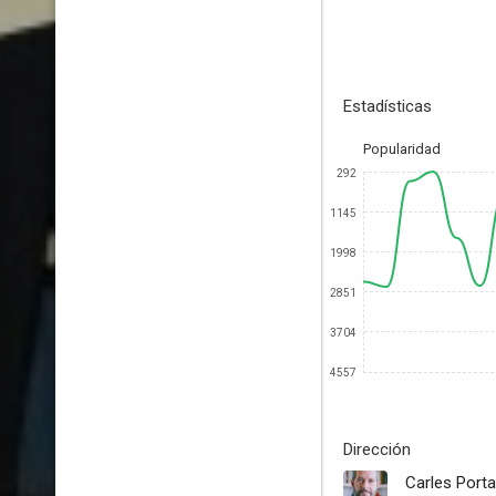
Estadísticas
Popularidad
292
1145
1998
2851
3704
4557
Dirección
Carles Porta