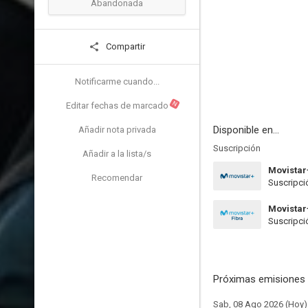
Abandonada
Compartir
Notificarme cuando...
N
Editar fechas de marcado
Disponible en...
Añadir nota privada
Suscripción
Añadir a la lista/s
Movistar
Recomendar
Suscripci
Movistar
Suscripci
Próximas emisiones 
Sab, 08 Ago 2026 (Hoy)