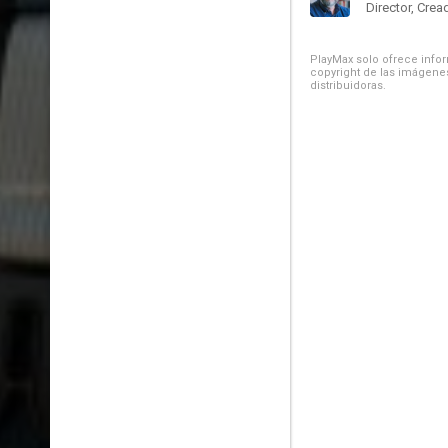
Director, Crea
PlayMax solo ofrece inform
copyright de las imágenes
distribuidoras.