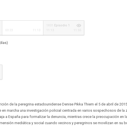
1X01
Episodio 1
03:23
11:13
11:13
11:55
días)
ición de la peregrina estadounidense Denise Pikka Thiem el 5 de abril de 201
 en marcha una investigación policial centrada en varios sospechosos de la 
ja a España para formalizar la denuncia, mientras crece la preocupación en l
mensión mediática y social cuando vecinos y peregrinos se movilizan en su 