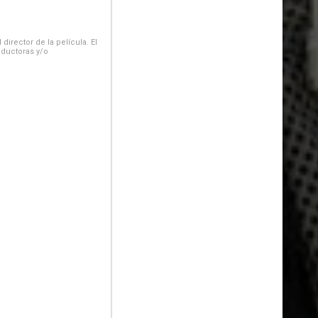
irector de la película. El
oductoras y/o