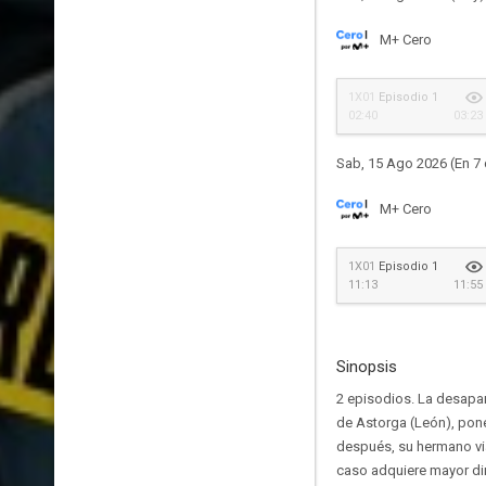
M+ Cero
1X01
Episodio 1
02:40
03:23
Sab, 15 Ago 2026 (En 7 
M+ Cero
1X01
Episodio 1
11:13
11:55
Sinopsis
2 episodios. La desapar
de Astorga (León), pone
después, su hermano via
caso adquiere mayor di