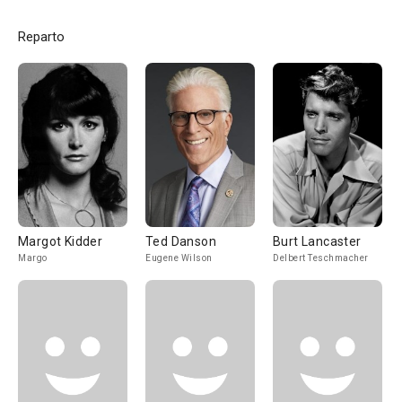
Reparto
Margot Kidder
Ted Danson
Burt Lancaster
Margo
Eugene Wilson
Delbert Teschmacher