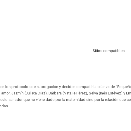
Sitios compatibles
en los protocolos de subrogación y deciden compartir la crianza de “Pequeña 
al amor. Jazmín (Julieta Díaz), Bárbara (Natalie Pérez), Selva (Inés Estévez) y
nculo sanador que no viene dado por la maternidad sino por la relación que co
todas.