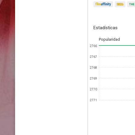
Estadísticas
Popularidad
2766
2767
2768
2769
2770
2771