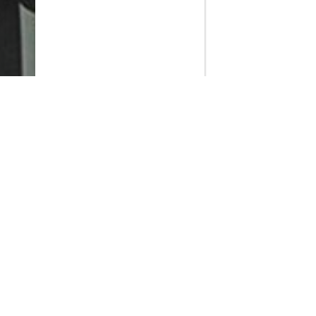
PlayMax
2026
Series populares
La Casa del Dragón
Silo
Ted Lasso
Stuart no consigue salvar el universo
Muertos S.L.