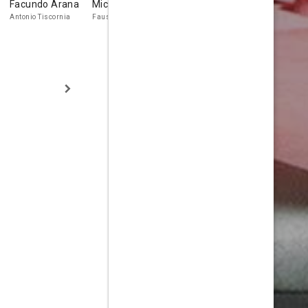
Facundo Arana
Mica Suárez
Luciano Castro
Nicolás
Francella
Antonio Tiscornia
Faustina Tiscornia