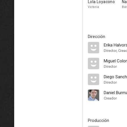
Lola Loyacono
Na
Victoria
Bár
Dirección
Erika Halvor
Director, Crea
Miguel Col
Director
Diego Sanc
Director
Daniel Burm
Creador
Producción