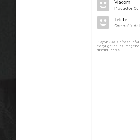
Viacom
Productor, Co
Telefé
Compañía de 
PlayMax solo ofrece inform
copyright de las imágenes
distribuidoras.