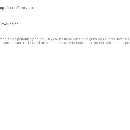
mpañía de Produccion
Produccion
ación de películas y series, PlayMax no tiene relación alguna con el productor o el d
, póster, carátula, fotografías y/o cubiertas pertenece a sus respectivos autores, pr