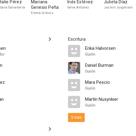
talie Pérez
Mariana
Inés Estévez
Julieta Díaz
Genesio Peña
bara Salvatierra
Selva Antúnez
Jazmín Jorgensen
Emma Uriburu
Escritura
sen
Erika Halvorsen
dor
Guión
om
Daniel Burman
Guión
hez
Mara Pescio
Guión
an
Martín Nusynkier
Guión
3 más