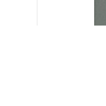
Contenido que expirara en VOD
Amazon Prime Video
Netflix
Filmin
Movistar+
Movistar+ Fibra