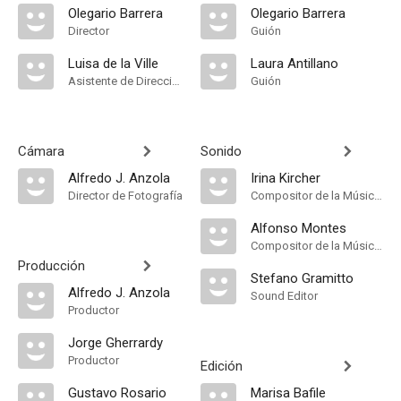
Olegario Barrera
Olegario Barrera
Director
Guión
Luisa de la Ville
Laura Antillano
Asistente de Dirección
Guión
Cámara
Sonido
Alfredo J. Anzola
Irina Kircher
Director de Fotografía
Compositor de la Música Original, Música
Alfonso Montes
Compositor de la Música Original, Música
Producción
Stefano Gramitto
Alfredo J. Anzola
Sound Editor
Productor
Jorge Gherrardy
Productor
Edición
Gustavo Rosario
Marisa Bafile