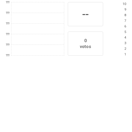
???
10
9
--
???
8
7
???
6
5
???
4
0
3
???
votos
2
1
???