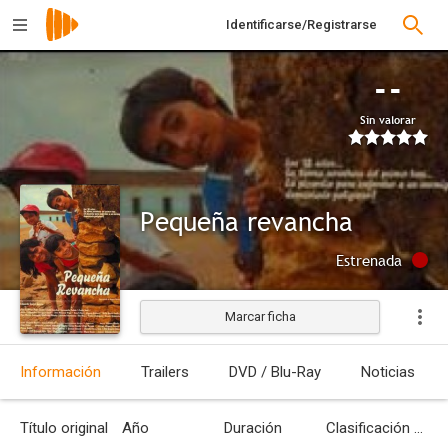
Identificarse/Registrarse
--
Sin valorar
Pequeña revancha
Estrenada
Marcar ficha
Información
Trailers
DVD / Blu-Ray
Noticias
Título original
Año
Duración
Clasificación por edades