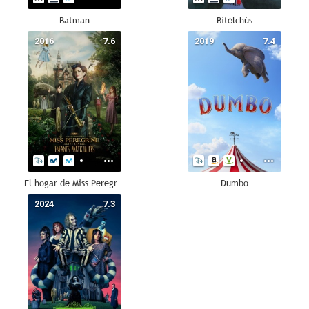
Batman
Bitelchús
2016
7.6
2019
7.4
El hogar de Miss Peregrine para niños peculiares
Dumbo
2024
7.3