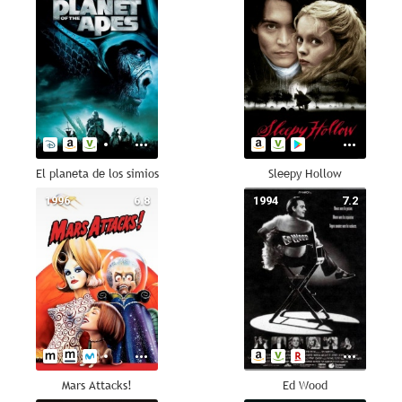
El planeta de los simios
Sleepy Hollow
1996
6.8
1994
7.2
Mars Attacks!
Ed Wood