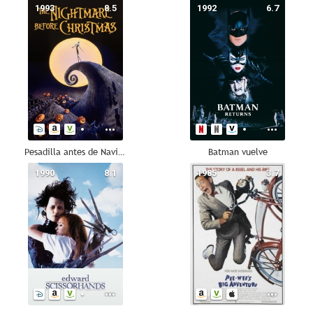
1993
8.5
1992
6.7
Pesadilla antes de Navidad
Batman vuelve
1990
8.1
1985
3.7