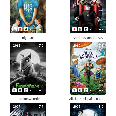
Big Eyes
Sombras tenebrosas
2012
7.0
2010
7.3
Frankenweenie
Alicia en el país de las maravillas
2007
7.7
2005
8.2