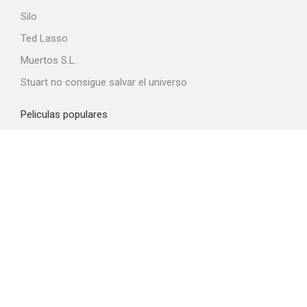
Silo
Ted Lasso
Muertos S.L.
Stuart no consigue salvar el universo
Peliculas populares
Spider-Man: Brand New Day
La odisea
Obsession
La última casa
La boca del diablo
Top proveedores VOD
Amazon Prime Video
Netflix