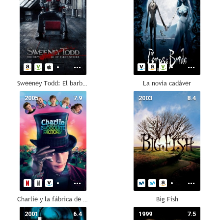
Sweeney Todd: El barbero diabólico de la calle Fleet
La novia cadáver
2005
7.9
2003
8.4
Charlie y la fábrica de chocolate
Big Fish
2001
6.4
1999
7.5