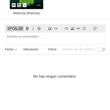
Bitelchús Bitelchús
Fecha
Valoración
Votos
Mínimo de
Afinidad
50
palabras
No hay ningun comentario.