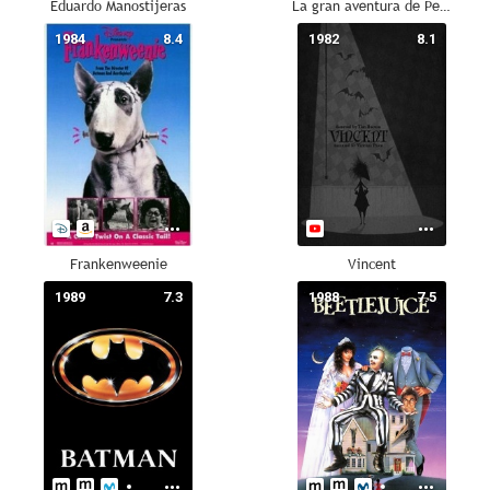
Eduardo Manostijeras
La gran aventura de Pee-wee
1984
8.4
1982
8.1
Frankenweenie
Vincent
1989
7.3
1988
7.5