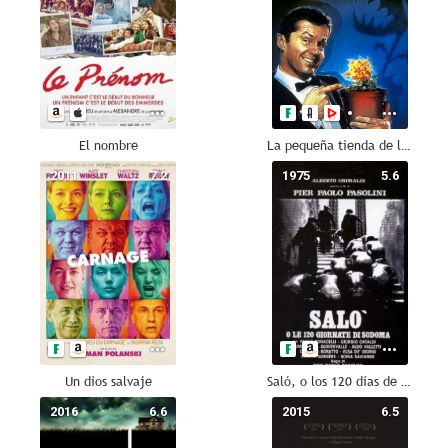
El nombre
La pequeña tienda de los horrores
2011
7.2
1975
5.6
Un dios salvaje
Saló, o los 120 días de Sodoma
2016
6.6
2015
6.5