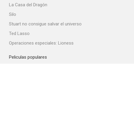
La Casa del Dragón
Silo
Stuart no consigue salvar el universo
Ted Lasso
Operaciones especiales: Lioness
Peliculas populares
Spider-Man: Brand New Day
La odisea
La boca del diablo
Obsession
El diablo viste de Prada 2
Top proveedores VOD
Amazon Prime Video