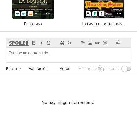
En la casa
La casa de las sombras del pasado
Fecha
Valoración
Votos
Mínimo de
Afinidad
50
palabras
No hay ningun comentario.