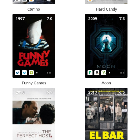
Canino
Hard Candy
1997
7.0
2009
7.3
Funny Games
Moon
2010
6.9
2017
6.5