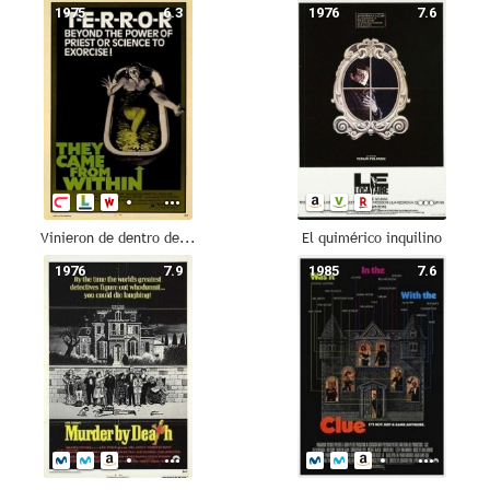
1975
6.3
1976
7.6
Vinieron de dentro de...
El quimérico inquilino
1976
7.9
1985
7.6