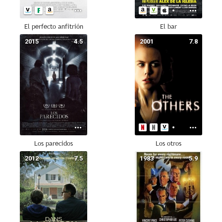
El perfecto anfitrión
El bar
2015
4.5
2001
7.8
Los parecidos
Los otros
2012
7.5
1983
5.9