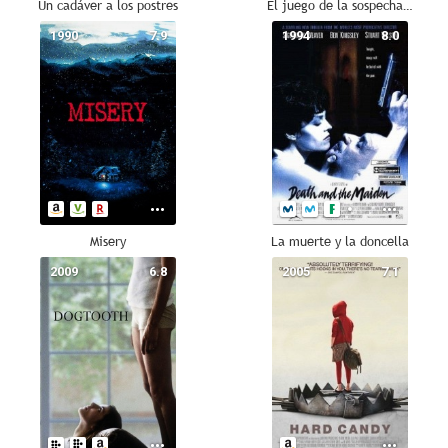
Un cadáver a los postres
El juego de la sospecha (Cluedo)
1990
7.9
1994
8.0
Misery
La muerte y la doncella
2009
6.8
2005
7.1