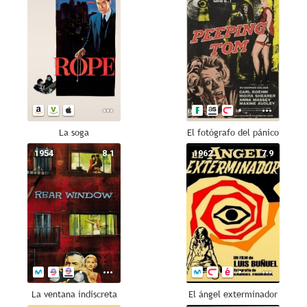
La soga
El fotógrafo del pánico
1954
8.1
1962
7.9
La ventana indiscreta
El ángel exterminador