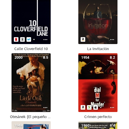
Calle Cloverfield 10
La invitación
2000
8.5
1954
8.2
Otesánek (El pequeño Otik)
Crimen perfecto
1948
8.1
1960
6.4