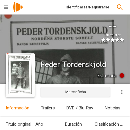
Identificarse/Registrarse
--
Sin valorar
Peder Tordenskjold
Estrenada
Marcar ficha
Información
Trailers
DVD / Blu-Ray
Noticias
Título original
Año
Duración
Clasificación por edades