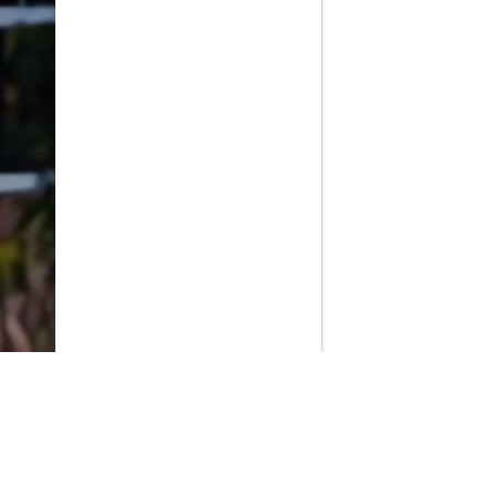
PlayMax
2026
Series populares
La Casa del Dragón
Silo