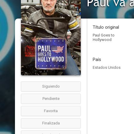
Paul va 
Título original
Paul Goes to
Hollywood
País
Estados Unidos
Siguiendo
Pendiente
Favorita
Finalizada