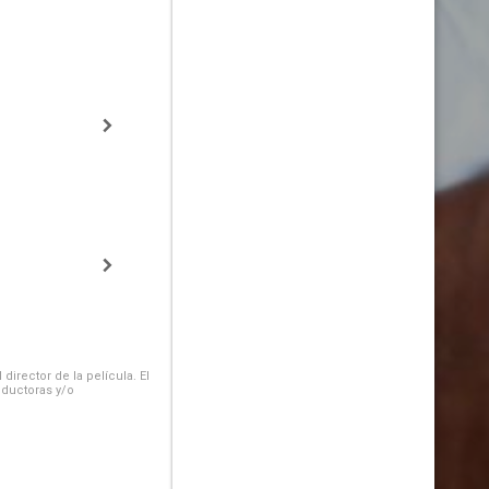
irector de la película. El
oductoras y/o