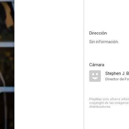
Dirección
Sin información.
Cámara
Stephen J. 
Director de Fo
PlayMax solo ofrece inform
copyright de las imágenes
distribuidoras.