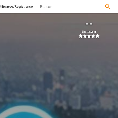
tificarse/Registrarse
--
Sin valorar