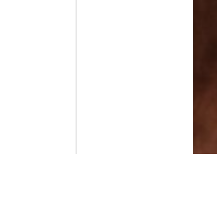
Contenido que expirara en VOD
Amazon Prime Video
Movistar+