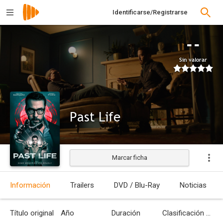
Identificarse/Registrarse
--
Sin valorar
Past Life
Marcar ficha
Estrenada
Información
Trailers
DVD / Blu-Ray
Noticias
Título original
Año
Duración
Clasificación por edades