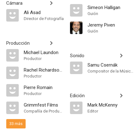
Cámara
Simeon Halligan
Ali Asad
Guión
Director de Fotografía
Jeremy Piven
Guión
Producción
Michael Laundon
Sonido
Productor
Samu Csernák
Rachel Richardson-Jones
Compositor de la Música Original
Productor
Pierre Romain
Productor
Edición
Grimmfest Films
Mark McKenny
Compañía de Produccion
Editor
33 más