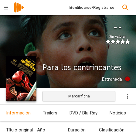
Identificarse/Registrarse
--
Sin valorar
Para los contrincantes
Estrenada
Marcar ficha
Información
Trailers
DVD / Blu-Ray
Noticias
Título original
Año
Duración
Clasificación por edades