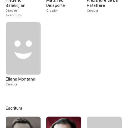
Frédéric
Matthieu
Alexandre de La
Balekdjian
Delaporte
Patellière
Director
Creador
Creador
6 capítulos
Eliane Montane
Creador
Escritura