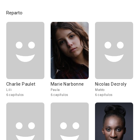
Reparto
Charlie Paulet
Marie Narbonne
Nicolas Decroly
Lili
Paula
Matéo
6 capítulos
6 capítulos
6 capítulos