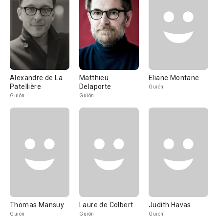
Alexandre de La
Matthieu
Eliane Montane
Patellière
Delaporte
Guión
Guión
Guión
Thomas Mansuy
Laure de Colbert
Judith Havas
Guión
Guión
Guión