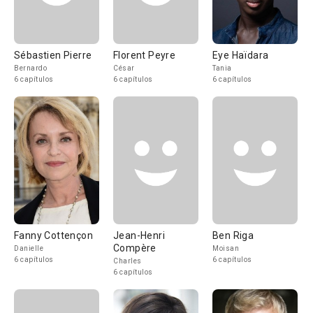
Sébastien Pierre
Florent Peyre
Eye Haïdara
Bernardo
César
Tania
6 capítulos
6 capítulos
6 capítulos
Fanny Cottençon
Jean-Henri
Ben Riga
Compère
Danielle
Moisan
6 capítulos
6 capítulos
Charles
6 capítulos