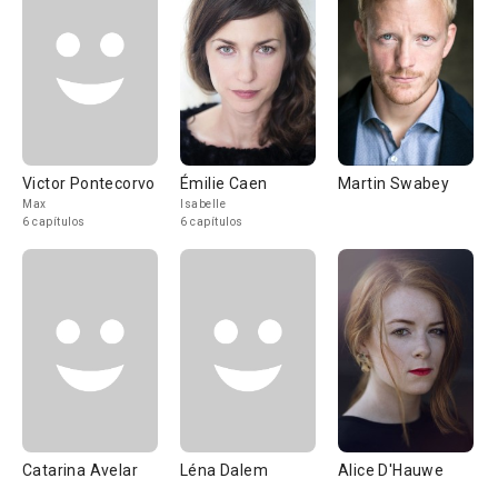
Victor Pontecorvo
Émilie Caen
Martin Swabey
Max
Isabelle
6 capítulos
6 capítulos
Catarina Avelar
Léna Dalem
Alice D'Hauwe