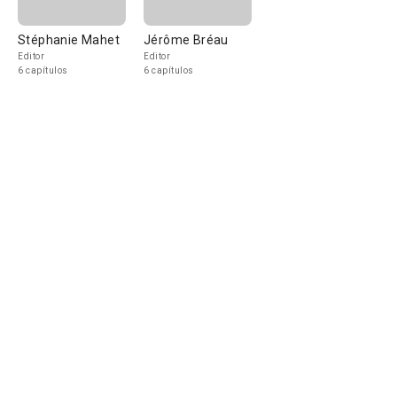
Stéphanie Mahet
Jérôme Bréau
Editor
Editor
6 capítulos
6 capítulos