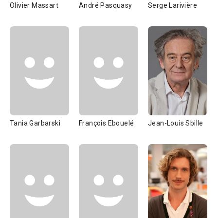
Olivier Massart
André Pasquasy
Serge Larivière
Tania Garbarski
François Ebouelé
Jean-Louis Sbille