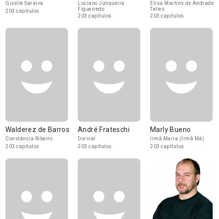
Giselle Saraiva
Luciano Junqueira
Elisa Martins de Andrade
Figueiredo
Telles
203 capítulos
203 capítulos
203 capítulos
Walderez de Barros
André Frateschi
Marly Bueno
Constância Ribeiro
Dorival
Irmã Maria (Irmã Má)
203 capítulos
203 capítulos
203 capítulos