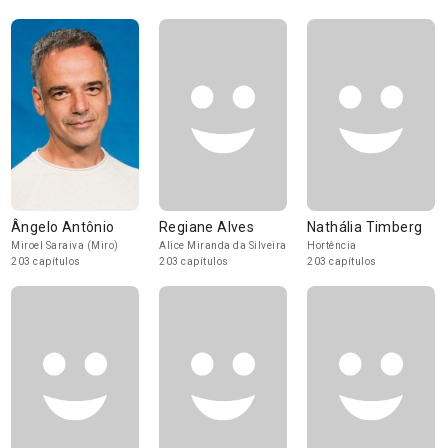
Ângelo Antônio
Regiane Alves
Nathália Timberg
Miroel Saraiva (Miro)
Alice Miranda da Silveira
Hortência
203 capítulos
203 capítulos
203 capítulos