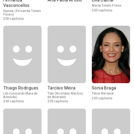
Fernanda
Ana Paola Arósio
Lília Cabral
Vasconcellos
Marta Toledo Flores
203 capítulos
Nanda (Fernanda Toledo
Flores)
203 capítulos
Thiago Rodrigues
Tarcísio Meira
Sonia Braga
Léo (Leonardo Maia de
Tide (Aristides Martins
Tônia Werneck
Almeida)
de Andrade)
203 capítulos
203 capítulos
203 capítulos