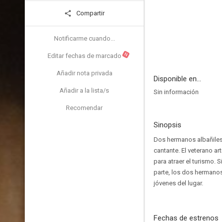
Compartir
Notificarme cuando...
N
Editar fechas de marcado
Añadir nota privada
Disponible en...
Añadir a la lista/s
Sin información
Recomendar
Sinopsis
Dos hermanos albañiles
cantante. El veterano a
para atraer el turismo.
parte, los dos hermanos
jóvenes del lugar.
Fechas de estrenos