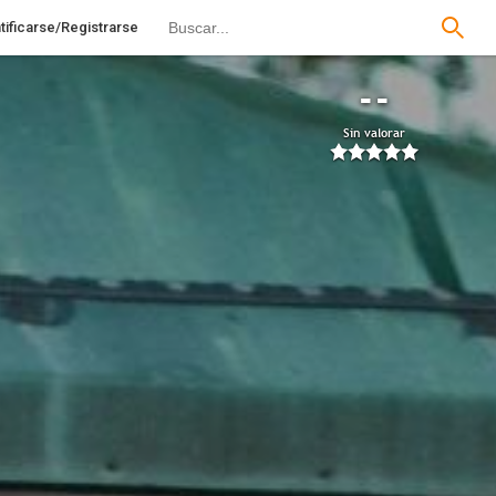
tificarse/Registrarse
--
Sin valorar