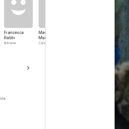
Francesca
Mauro
Alina
Giovanni
Rabbi
Marchese
Gulyalyeva
Piccinini
Adriana
Calzolari
Alina
Giovanni
oria