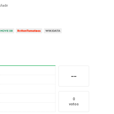
ñadir
--
0
votos