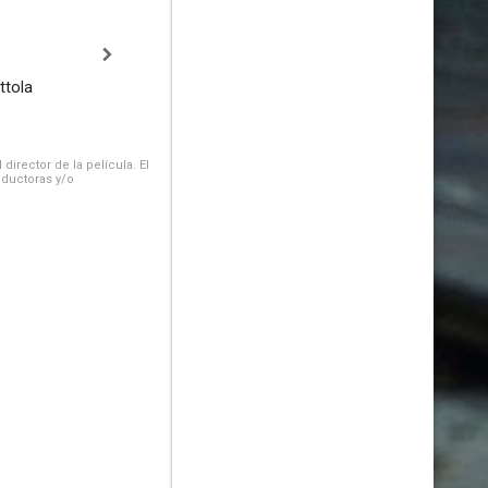
ttola
irector de la película. El
oductoras y/o