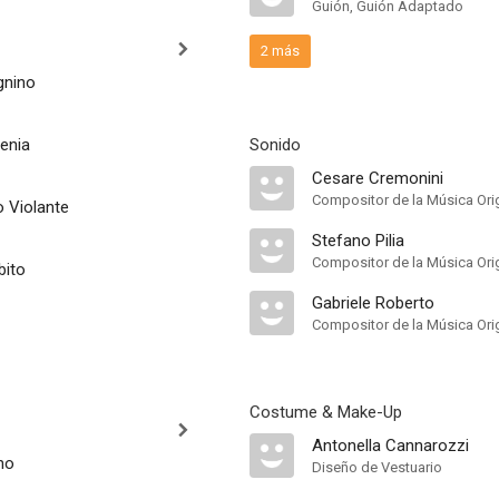
Guión, Guión Adaptado
2 más
gnino
enia
Sonido
Cesare Cremonini
Compositor de la Música Ori
o Violante
Stefano Pilia
Compositor de la Música Orig
bito
Gabriele Roberto
Compositor de la Música Orig
Costume & Make-Up
Antonella Cannarozzi
no
Diseño de Vestuario