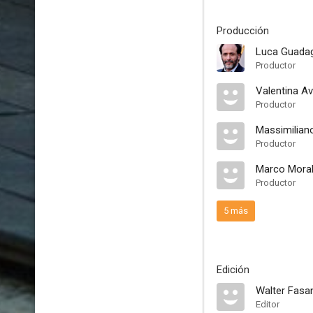
Producción
Luca Guada
Productor
Valentina Av
Productor
Massimilian
Productor
Marco Mora
Productor
5 más
Edición
Walter Fasa
Editor