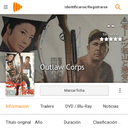
Identificarse/Registrarse
--
Sin valorar
Outlaw Corps
Marcar ficha
Estrenada
Información
Trailers
DVD / Blu-Ray
Noticias
Título original
Año
Duración
Clasificación por edades