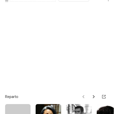
1
???
Reparto