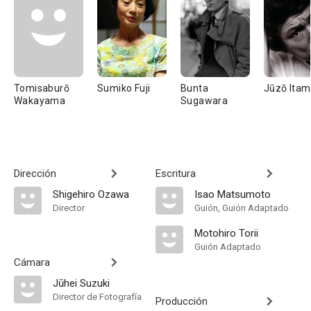
Tomisaburō
Sumiko Fuji
Bunta
Jūzō Itam
Wakayama
Sugawara
Dirección
Escritura
Shigehiro Ozawa
Isao Matsumoto
Director
Guión, Guión Adaptado
Motohiro Torii
Guión Adaptado
Cámara
Jūhei Suzuki
Director de Fotografía
Producción