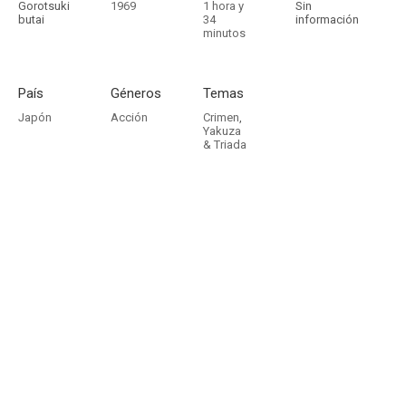
Gorotsuki
1969
1 hora y
Sin
butai
34
información
minutos
País
Géneros
Temas
Japón
Acción
Crimen
,
Yakuza
& Triada