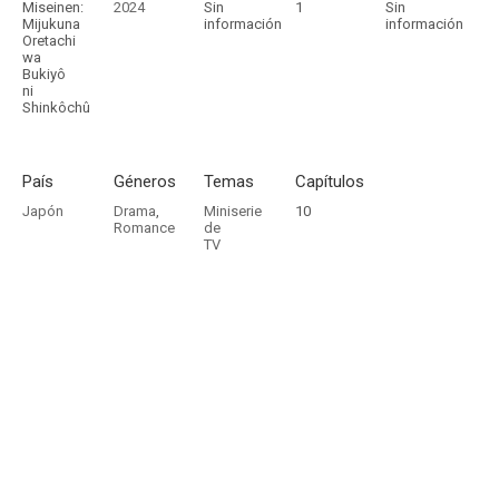
Miseinen:
2024
Sin
1
Sin
Mijukuna
información
información
Oretachi
wa
Bukiyô
ni
Shinkôchû
País
Géneros
Temas
Capítulos
Japón
Drama
,
Miniserie
10
Romance
de
TV