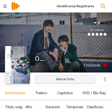
Identificarse/Registrarse
--
Sin valorar
Our Youh
Finalizada
Marcar ficha
Información
Trailers
Capítulos
DVD / Blu-Ray
Título original
Año
Duración
Temporadas
Clasificación por edades