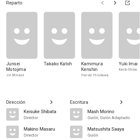
Reparto
Junsei
Takako Katoh
Kamimura
Yuki Imai
Motojima
Kenshin
Kento Shiba
Jin Minase
Haruki Hirukawa
Dirección
Escritura
Keisuke Shibata
Mash Morino
Director
Guión, Guión Adaptado
Makino Masaru
Matsushita Saaya
Director
Guión