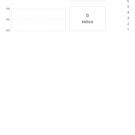
6
5
???
4
0
3
???
votos
2
1
???