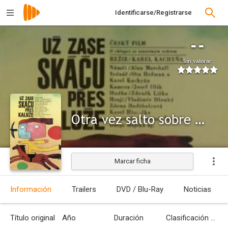
Identificarse/Registrarse
--
Sin valorar
Otra vez salto sobre los charcos
Marcar ficha
Información
Trailers
DVD / Blu-Ray
Noticias
Título original
Año
Duración
Clasificación por edades