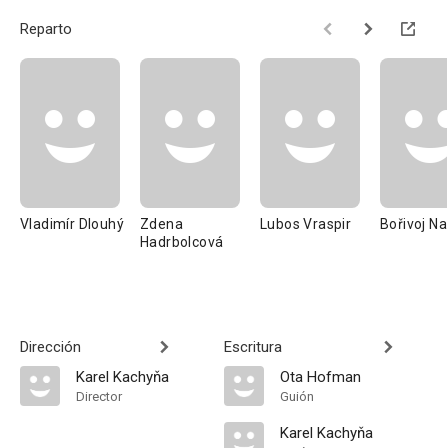
Reparto
Vladimír Dlouhý
Zdena
Lubos Vraspir
Bořivoj Na
Hadrbolcová
Dirección
Escritura
Karel Kachyňa
Ota Hofman
Director
Guión
Karel Kachyňa