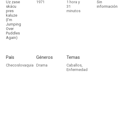
Uz zase
1971
1 hora y
Sin
skácu
31
información
pres
minutos
kaluze
(I'm
Jumping
Over
Puddles
Again)
País
Géneros
Temas
Checoslovaquia
Drama
Caballos
,
Enfermedad