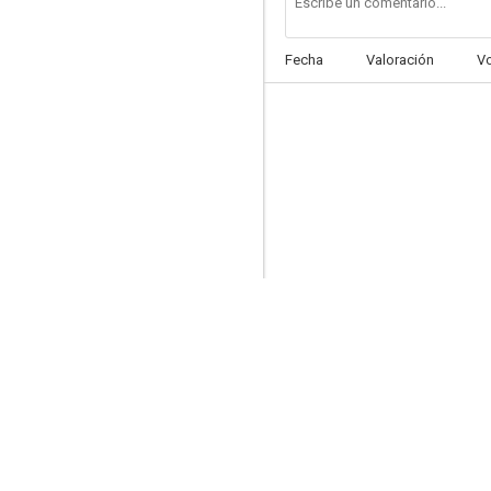
Fecha
Valoración
V
Los gauchos judíos
--
Los siete locos
--