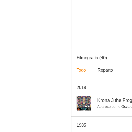
Adiós, Roberto
--
Filmografía (40)
Todo
Reparto
2018
La nona
--
--
Krona 3 the Fro
Aparece como
Osvald
1985