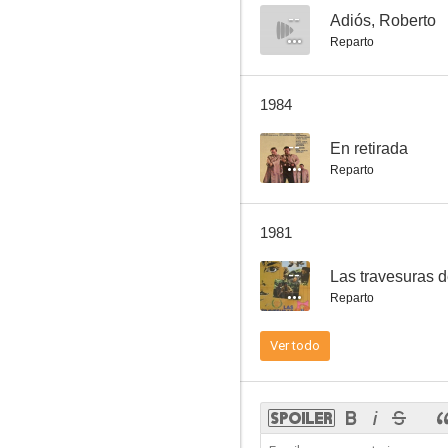
--
Adiós, Roberto
Reparto
La parte del león
1984
--
--
En retirada
Reparto
1981
--
Las travesuras d
Reparto
Crecer de golpe
Ver todo
--