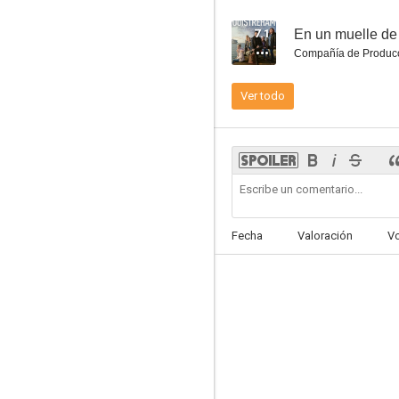
7.1
En un muelle d
Compañía de Produc
Ver todo
La habitación de las maravillas
6.0
Fecha
Valoración
V
La guerra de los Lulus
5.9