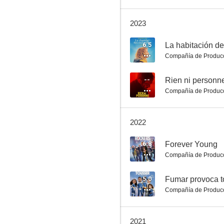
2023
Luces de París
6.5
La habitación de
Compañía de Produc
7.0
--
Rien ni personn
Compañía de Produc
2022
6.8
Forever Young
Compañía de Produc
La loca historia de Microbio y Gasolina
6.5
5.0
Fumar provoca t
Compañía de Produc
2021