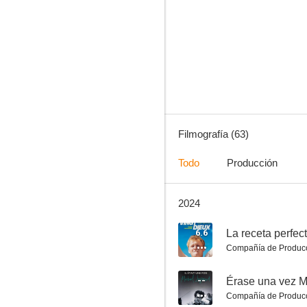
Los seductores
10
Filmografía (63)
Todo
Producción
2024
Tu veux... ou tu veux pas?
7.5
6.6
La receta perfec
Compañía de Produc
--
Érase una vez M
Compañía de Produc