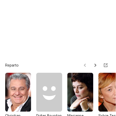
Reparto
Christian
Didier Bourdon
Marianne
Sylvie Te