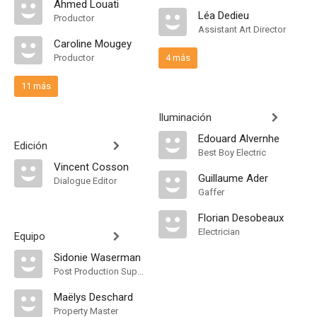
Ahmed Louati
Léa Dedieu
Productor
Assistant Art Director
Caroline Mougey
Productor
4 más
11 más
Iluminación
Edouard Alvernhe
Edición
Best Boy Electric
Vincent Cosson
Guillaume Ader
Dialogue Editor
Gaffer
Florian Desobeaux
Electrician
Equipo
Sidonie Waserman
Post Production Supervisor
Maëlys Deschard
Property Master