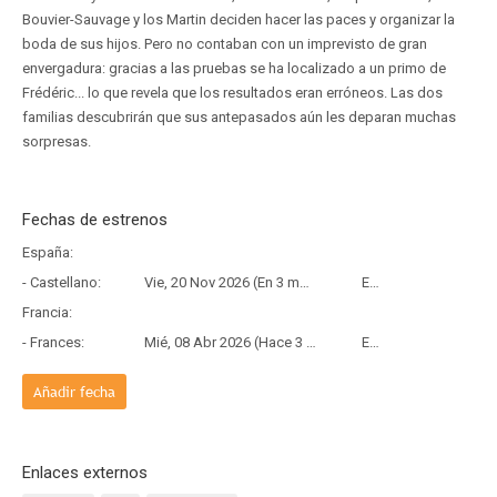
Bouvier-Sauvage y los Martin deciden hacer las paces y organizar la
boda de sus hijos. Pero no contaban con un imprevisto de gran
envergadura: gracias a las pruebas se ha localizado a un primo de
Frédéric... lo que revela que los resultados eran erróneos. Las dos
familias descubrirán que sus antepasados aún les deparan muchas
sorpresas.
Fechas de estrenos
España:
- Castellano:
Vie, 20 Nov 2026 (En 3 meses y 13 días)
Estreno
Francia:
- Frances:
Mié, 08 Abr 2026 (Hace 3 meses y 30 días)
Estreno
Añadir fecha
Enlaces externos