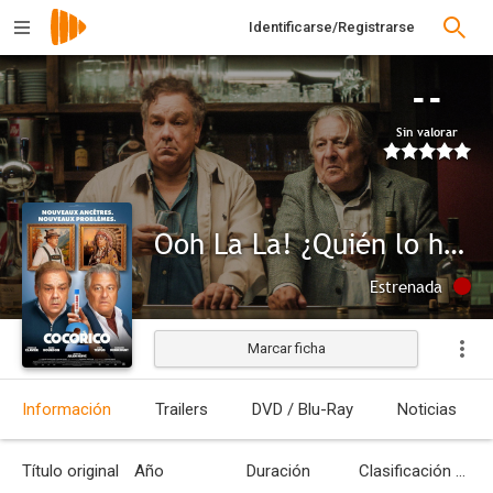
Identificarse/Registrarse
--
Sin valorar
Ooh La La! ¿Quién lo hubiera pensado?
Estrenada
Marcar ficha
Información
Trailers
DVD / Blu-Ray
Noticias
Título original
Año
Duración
Clasificación por edades