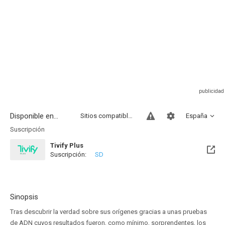
Disponible en...
Sitios compatibles
España
Suscripción
Tivify Plus
Suscripción:
SD
Disponible hasta el Lun, 10 Ago 2026 (Quedan 3 días)
Sinopsis
Tras descubrir la verdad sobre sus orígenes gracias a unas pruebas
de ADN cuyos resultados fueron, como mínimo, sorprendentes, los