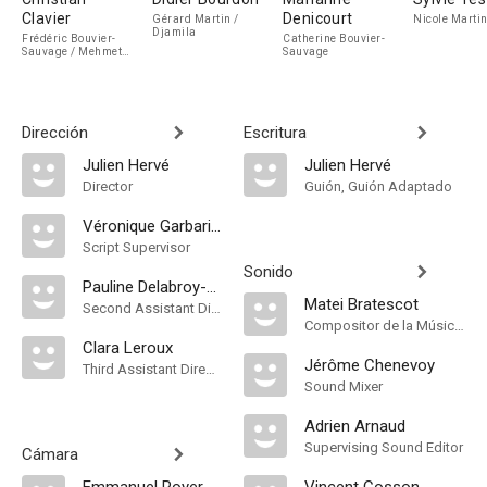
Clavier
Denicourt
Gérard Martin /
Nicole Marti
Djamila
Frédéric Bouvier-
Catherine Bouvier-
Sauvage / Mehmet
Sauvage
Suleymanoglu
Dirección
Escritura
Julien Hervé
Julien Hervé
Director
Guión, Guión Adaptado
Véronique Garbarini
Script Supervisor
Sonido
Pauline Delabroy-Allard
Matei Bratescot
Second Assistant Director
Compositor de la Música Original
Clara Leroux
Jérôme Chenevoy
Third Assistant Director
Sound Mixer
Adrien Arnaud
Supervising Sound Editor
Cámara