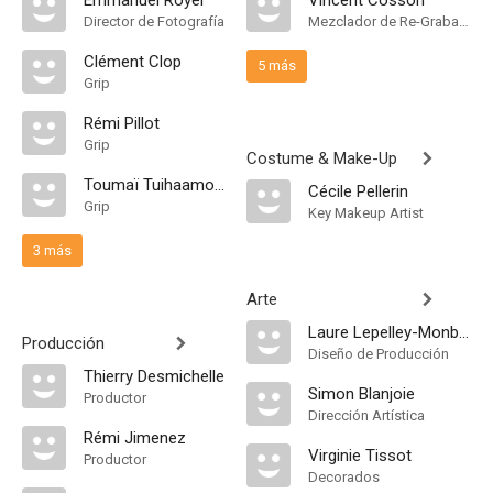
Emmanuel Royer
Vincent Cosson
Director de Fotografía
Mezclador de Re-Grabación de Sonido
Clément Clop
5 más
Grip
Rémi Pillot
Grip
Costume & Make-Up
Toumaï Tuihaamouga
Cécile Pellerin
Grip
Key Makeup Artist
3 más
Arte
Laure Lepelley-Monbillard
Producción
Diseño de Producción
Thierry Desmichelle
Simon Blanjoie
Productor
Dirección Artística
Rémi Jimenez
Virginie Tissot
Productor
Decorados